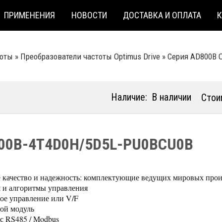
ПРИМЕНЕНИЯ
НОВОСТИ
ДОСТАВКА И ОПЛАТА
тоты
»
Преобразователи частоты Optimus Drive
»
Серия AD800B O
Наличие:
В наличии
Стои
00B-4T4D0H/5D5L-PU0BCU0B
 качество и надежность: комплектующие ведущих мировых прои
 и алгоритмы управления
ое управление или V/F
ой модуль
с RS485 / Modbus