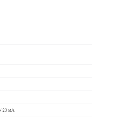
4
 / 20 мА