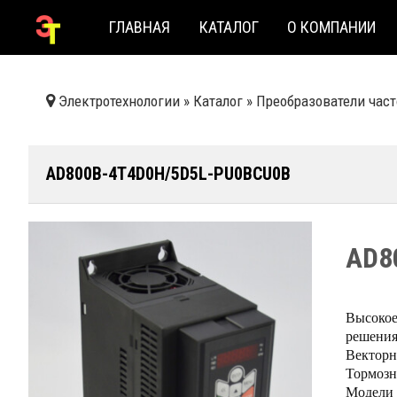
ГЛАВНАЯ
КАТАЛОГ
О КОМПАНИИ
Электротехнологии
»
Каталог
»
Преобразователи час
AD800B-4T4D0H/5D5L-PU0BCU0B
AD8
Высокое
решения
Векторн
Тормозн
Модели 