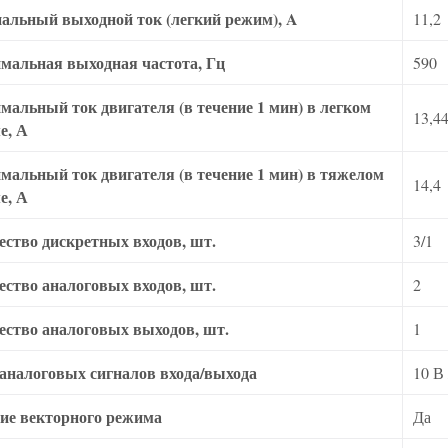
альный выходной ток (легкий режим), A
11,2
мальная выходная частота, Гц
590
мальный ток двигателя (в течение 1 мин) в легком
13,4
е, А
мальный ток двигателя (в течение 1 мин) в тяжелом
14,4
е, А
ество дискретных входов, шт.
3/1
ество аналоговых входов, шт.
2
ество аналоговых выходов, шт.
1
аналоговых сигналов входа/выхода
10 В
ие векторного режима
Да