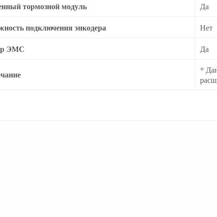
енный тормозной модуль
Да
жность подключения энкодера
Нет
тр ЭМС
Да
* Да
чание
расш