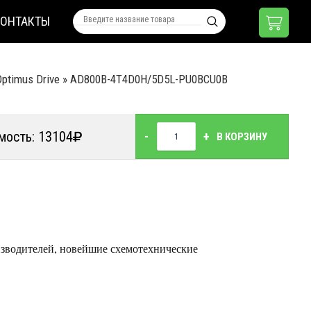
КОНТАКТЫ
ptimus Drive
»
AD800B-4T4D0H/5D5L-PU0BCU0B
мость: 13104
-
+
В КОРЗИНУ
зводителей, новейшие схемотехнические