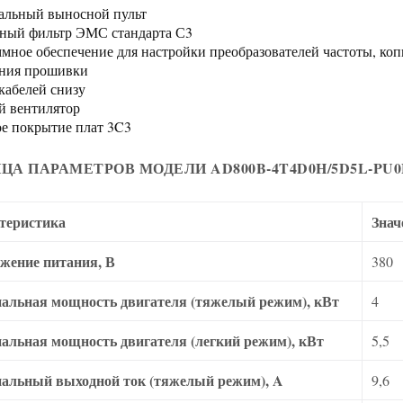
льный выносной пульт
ный фильтр ЭМС стандарта С3
мное обеспечение для настройки преобразователей частоты, ко
ния прошивки
кабелей снизу
 вентилятор
е покрытие плат 3C3
ЦА ПАРАМЕТРОВ МОДЕЛИ AD800B-4T4D0H/5D5L-PU
теристика
Знач
жение питания, В
380
альная мощность двигателя (тяжелый режим), кВт
4
альная мощность двигателя (легкий режим), кВт
5,5
альный выходной ток (тяжелый режим), A
9,6