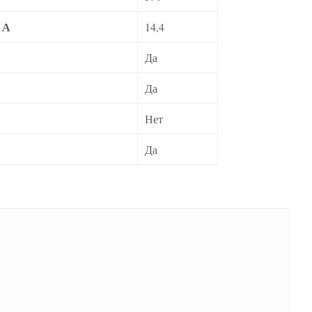
 А
14,4
Да
Да
Нет
Да