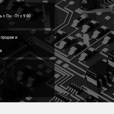
с Пн - Пт с 9-00
л продаж и
а