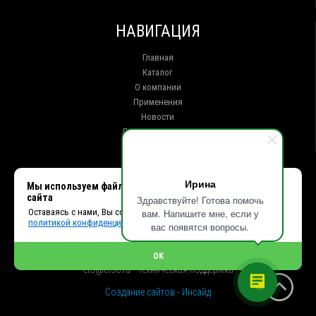
НАВИГАЦИЯ
Главная
Каталог
О компании
Применения
Новости
Доставка и оплата
Контакты
КОНТАКТЫ
Ирина
Мы используем файлы cookie, чтобы улучшить работу
сайта
Здравствуйте! Готова помочь
г. Иркутск ул. Клары Цеткин, 16, офис 15
Оставаясь с нами, Вы соглашаетесь с использованием cookies и
вам. Напишите мне, если у
+7 (914) 010-76-83, 8 (3952) 93-27-93 - Отдел продаж
политикой конфиденциальности.
+7 (950) 075-85-99 - Техническая поддержка
вас появятся вопросы.
info@et38.ru - Общая почта
et1@et38.ru - Отдел продаж
OK
et2@et38.ru - Отдел продаж
et3@et38.ru - Техническая поддержка
Создание сайтов - Инсайд