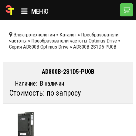
МЕНЮ
ГЛАВНАЯ
Электротехнологии
»
Каталог
»
Преобразователи
частоты
»
Преобразователи частоты Optimus Drive
»
КАТАЛОГ
Серия AD800B Optimus Drive
»
AD800B-2S1D5-PU0B
О КОМПАНИИ
ПРИМЕНЕНИЯ
AD800B-2S1D5-PU0B
НОВОСТИ
Наличие:
В наличии
Стоимость: по запросу
ДОСТАВКА И ОПЛАТА
КОНТАКТЫ