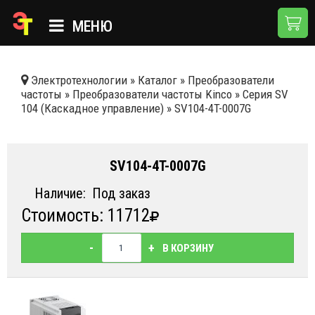
МЕНЮ
ГЛАВНАЯ
Электротехнологии
»
Каталог
»
Преобразователи
частоты
»
Преобразователи частоты Kinco
»
Серия SV
КАТАЛОГ
104 (Каскадное управление)
»
SV104-4T-0007G
О КОМПАНИИ
ПРИМЕНЕНИЯ
SV104-4T-0007G
НОВОСТИ
Наличие:
Под заказ
Стоимость: 11712
ДОСТАВКА И ОПЛАТА
КОНТАКТЫ
-
+
В КОРЗИНУ