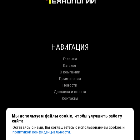
НАВИГАЦИЯ
Главная
Каталог
О компании
Применения
Новости
Доставка и оплата
Контакты
КОНТАКТЫ
Мы используем файлы cookie, чтобы улучшить работу
сайта
г. Иркутск ул. Клары Цеткин, 16, офис 15
Оставаясь с нами, Вы соглашаетесь с использованием cookies и
+7 (914) 010-76-83, 8 (3952) 93-27-93 - Отдел продаж
политикой конфиденциальности.
+7 (950) 075-85-99 - Техническая поддержка
info@et38.ru - Общая почта