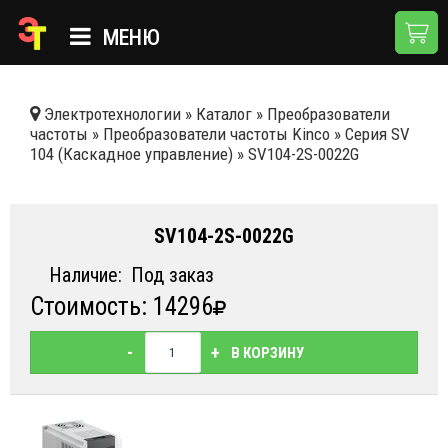
МЕНЮ
ГЛАВНАЯ
Электротехнологии
»
Каталог
»
Преобразователи
частоты
»
Преобразователи частоты Kinco
»
Серия SV
КАТАЛОГ
104 (Каскадное управление)
»
SV104-2S-0022G
О КОМПАНИИ
ПРИМЕНЕНИЯ
SV104-2S-0022G
НОВОСТИ
Наличие:
Под заказ
Стоимость: 14296
ДОСТАВКА И ОПЛАТА
КОНТАКТЫ
-
+
В КОРЗИНУ