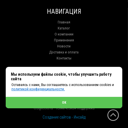
НАВИГАЦИЯ
Главная
Каталог
О компании
Применения
Новости
Доставка и оплата
Контакты
КОНТАКТЫ
Мы используем файлы cookie, чтобы улучшить работу
сайта
г. Иркутск ул. Клары Цеткин, 16, офис 15
Оставаясь с нами, Вы соглашаетесь с использованием cookies и
+7 (914) 010-76-83, 8 (3952) 93-27-93 - Отдел продаж
политикой конфиденциальности.
+7 (950) 075-85-99 - Техническая поддержка
info@et38.ru - Общая почта
et1@et38.ru - Отдел продаж
OK
et2@et38.ru - Отдел продаж
et3@et38.ru - Техническая поддержка
Создание сайтов - Инсайд