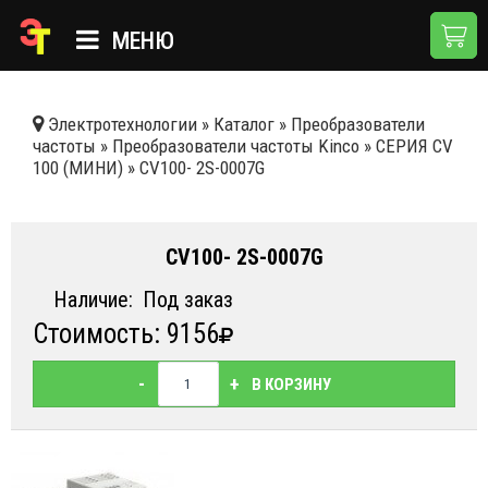
МЕНЮ
ГЛАВНАЯ
Электротехнологии
»
Каталог
»
Преобразователи
частоты
»
Преобразователи частоты Kinco
»
СЕРИЯ СV
КАТАЛОГ
100 (МИНИ)
»
CV100- 2S-0007G
О КОМПАНИИ
ПРИМЕНЕНИЯ
CV100- 2S-0007G
НОВОСТИ
Наличие:
Под заказ
Стоимость: 9156
ДОСТАВКА И ОПЛАТА
КОНТАКТЫ
-
+
В КОРЗИНУ