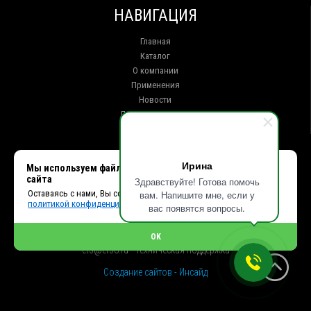
НАВИГАЦИЯ
Главная
Каталог
О компании
Применения
Новости
Доставка и оплата
Контакты
КОНТАКТЫ
Ирина
Мы используем файлы cookie, чтобы улучшить работу
сайта
Здравствуйте! Готова помочь
г. Иркутск ул. Клары Цеткин, 16, офис 15
Оставаясь с нами, Вы соглашаетесь с использованием cookies и
вам. Напишите мне, если у
+7 (914) 010-76-83, 8 (3952) 93-27-93 - Отдел продаж
политикой конфиденциальности.
+7 (950) 075-85-99 - Техническая поддержка
вас появятся вопросы.
info@et38.ru - Общая почта
et1@et38.ru - Отдел продаж
OK
et2@et38.ru - Отдел продаж
et3@et38.ru - Техническая поддержка
Создание сайтов - Инсайд