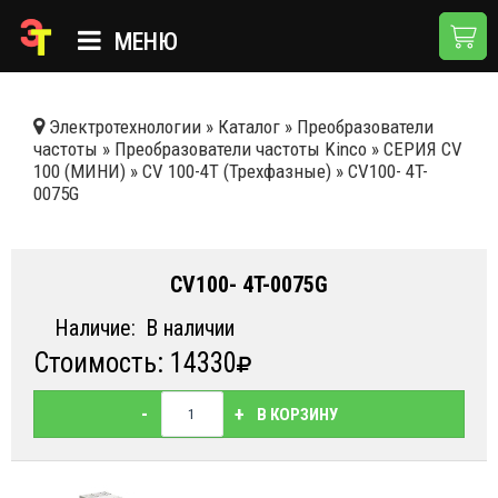
МЕНЮ
ГЛАВНАЯ
Электротехнологии
»
Каталог
»
Преобразователи
частоты
»
Преобразователи частоты Kinco
»
СЕРИЯ СV
КАТАЛОГ
100 (МИНИ)
»
CV 100-4T (Трехфазные)
»
CV100- 4T-
0075G
О КОМПАНИИ
ПРИМЕНЕНИЯ
CV100- 4T-0075G
НОВОСТИ
Наличие:
В наличии
ДОСТАВКА И ОПЛАТА
Стоимость: 14330
КОНТАКТЫ
-
+
В КОРЗИНУ