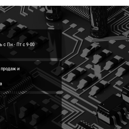
с Пн - Пт с 9-00
л продаж и
а