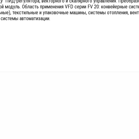
ду ПИД-регулятора, векторного и скалярного управления. Преобраз
й модуль. Область применения VFD серии FV 20: конвейерные систе
ные), текстильные и упаковочные машины, системы отопления, вент
е системы автоматизации.