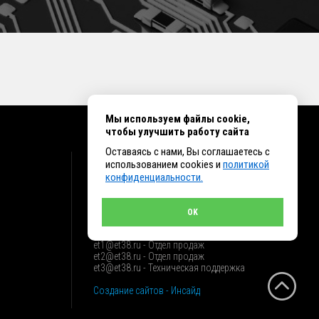
Мы используем файлы cookie,
чтобы улучшить работу сайта
Оставаясь с нами, Вы соглашаетесь с
КОНТАКТЫ
использованием cookies и
политикой
конфиденциальности.
г. Иркутск ул. Клары Цеткин, 16, офис 15
+7 (914) 010-76-83, 8 (3952) 93-27-93 - Отдел
продаж
OK
+7 (950) 075-85-99 - Техническая поддержка
info@et38.ru - Общая почта
et1@et38.ru - Отдел продаж
et2@et38.ru - Отдел продаж
et3@et38.ru - Техническая поддержка
Создание сайтов - Инсайд