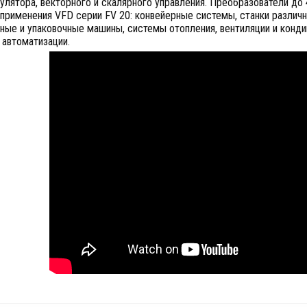
лятора, векторного и скалярного управления. Преобразователи до
применения VFD серии FV 20: конвейерные системы, станки различн
ные и упаковочные машины, системы отопления, вентиляции и конди
 автоматизации.