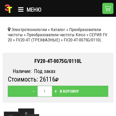
МЕНЮ
ГЛАВНАЯ
Электротехнологии
»
Каталог
»
Преобразователи
частоты
»
Преобразователи частоты Kinco
»
СЕРИЯ FV
КАТАЛОГ
20
»
FV20-4T (ТРЕХФАЗНЫЕ)
»
FV20-4T-0075G/0110L
О КОМПАНИИ
ПРИМЕНЕНИЯ
FV20-4T-0075G/0110L
НОВОСТИ
Наличие:
Под заказ
Стоимость: 26116
ДОСТАВКА И ОПЛАТА
КОНТАКТЫ
-
+
В КОРЗИНУ