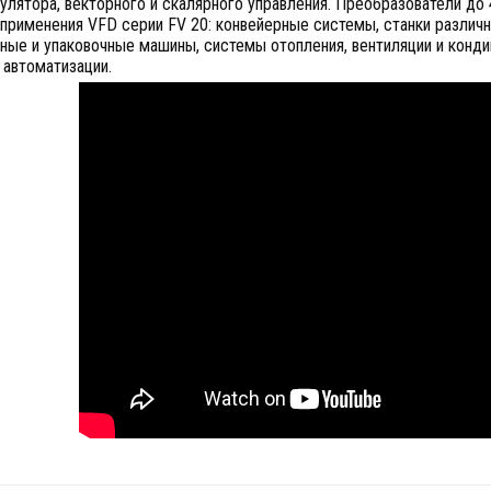
лятора, векторного и скалярного управления. Преобразователи до
применения VFD серии FV 20: конвейерные системы, станки различн
ные и упаковочные машины, системы отопления, вентиляции и конди
 автоматизации.