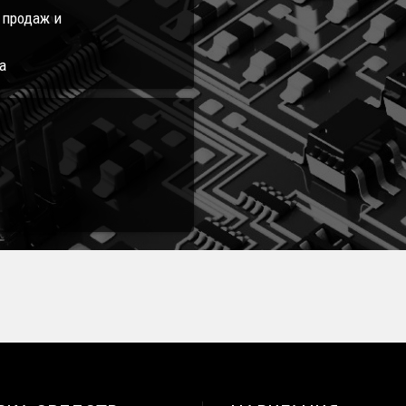
л продаж и
а