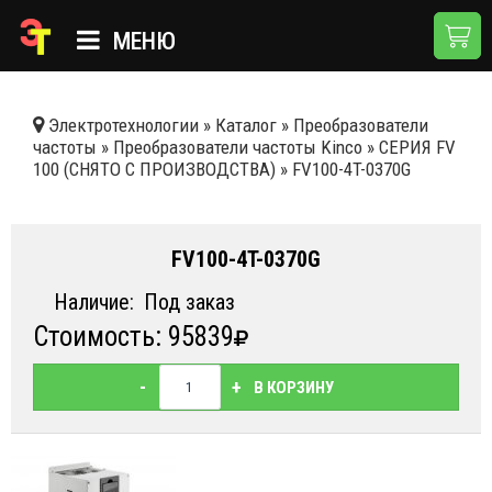
МЕНЮ
ГЛАВНАЯ
Электротехнологии
»
Каталог
»
Преобразователи
частоты
»
Преобразователи частоты Kinco
»
СЕРИЯ FV
КАТАЛОГ
100 (СНЯТО С ПРОИЗВОДСТВА)
»
FV100-4T-0370G
О КОМПАНИИ
ПРИМЕНЕНИЯ
FV100-4T-0370G
НОВОСТИ
Наличие:
Под заказ
Стоимость: 95839
ДОСТАВКА И ОПЛАТА
КОНТАКТЫ
-
+
В КОРЗИНУ