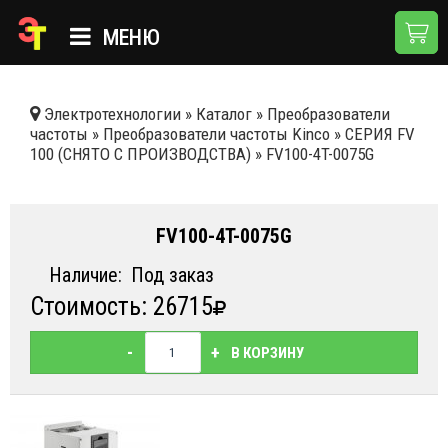
МЕНЮ
ГЛАВНАЯ
Электротехнологии
»
Каталог
»
Преобразователи
частоты
»
Преобразователи частоты Kinco
»
СЕРИЯ FV
КАТАЛОГ
100 (СНЯТО С ПРОИЗВОДСТВА)
»
FV100-4T-0075G
О КОМПАНИИ
ПРИМЕНЕНИЯ
FV100-4T-0075G
НОВОСТИ
Наличие:
Под заказ
Стоимость: 26715
ДОСТАВКА И ОПЛАТА
КОНТАКТЫ
-
+
В КОРЗИНУ