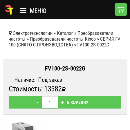
МЕНЮ
ГЛАВНАЯ
Электротехнологии
»
Каталог
»
Преобразователи
частоты
»
Преобразователи частоты Kinco
»
СЕРИЯ FV
КАТАЛОГ
100 (СНЯТО С ПРОИЗВОДСТВА)
»
FV100-2S-0022G
О КОМПАНИИ
ПРИМЕНЕНИЯ
FV100-2S-0022G
НОВОСТИ
Наличие:
Под заказ
Стоимость: 13382
ДОСТАВКА И ОПЛАТА
КОНТАКТЫ
-
+
В КОРЗИНУ