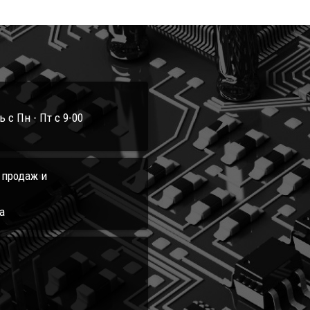
с Пн - Пт с 9-00
л продаж и
а