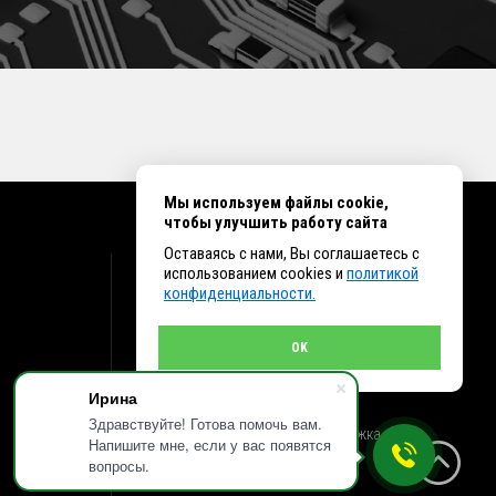
Мы используем файлы cookie,
чтобы улучшить работу сайта
Оставаясь с нами, Вы соглашаетесь с
КОНТАКТЫ
использованием cookies и
политикой
конфиденциальности.
г. Иркутск ул. Клары Цеткин, 16, офис 15
+7 (914) 010-76-83, 8 (3952) 93-27-93 - Отдел
продаж
OK
+7 (950) 075-85-99 - Техническая поддержка
info@et38.ru - Общая почта
Ирина
et1@et38.ru - Отдел продаж
et2@et38.ru - Отдел продаж
Здравствуйте! Готова помочь вам.
et3@et38.ru - Техническая поддержка
Напишите мне, если у вас появятся
вопросы.
Создание сайтов - Инсайд