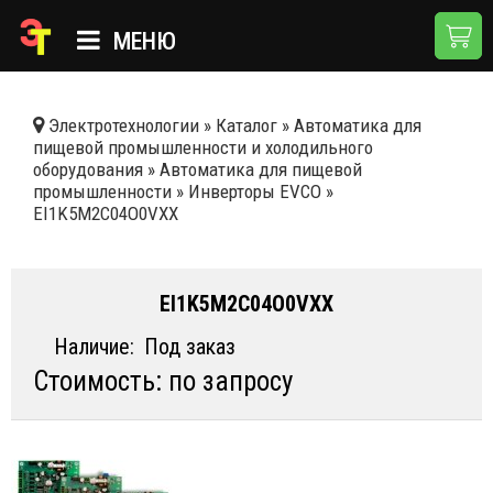
МЕНЮ
ГЛАВНАЯ
Электротехнологии
»
Каталог
»
Автоматика для
пищевой промышленности и холодильного
КАТАЛОГ
оборудования
»
Автоматика для пищевой
промышленности
»
Инверторы EVCO
»
О КОМПАНИИ
EI1K5M2C04O0VXX
ПРИМЕНЕНИЯ
НОВОСТИ
EI1K5M2C04O0VXX
ДОСТАВКА И ОПЛАТА
Наличие:
Под заказ
Стоимость: по запросу
КОНТАКТЫ