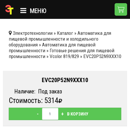
МЕНЮ
ГЛАВНАЯ
Электротехнологии
»
Каталог
»
Автоматика для
пищевой промышленности и холодильного
КАТАЛОГ
оборудования
»
Автоматика для пищевой
промышленности
»
Готовые решения для пищевой
О КОМПАНИИ
промышленности
»
Vcolor 819/829
»
EVC20P52N9XXX10
ПРИМЕНЕНИЯ
НОВОСТИ
EVC20P52N9XXX10
ДОСТАВКА И ОПЛАТА
Наличие:
Под заказ
Стоимость: 5314
КОНТАКТЫ
-
+
В КОРЗИНУ