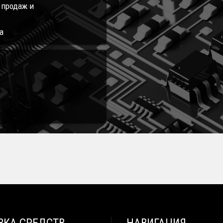
л продаж и
а