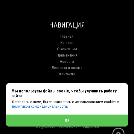
НАВИГАЦИЯ
Главная
Каталог
О компании
Применения
Новости
Доставка и оплата
Контакты
КОНТАКТЫ
Мы используем файлы cookie, чтобы улучшить работу
сайта
г. Иркутск ул. Клары Цеткин, 16, офис 15
Оставаясь с нами, Вы соглашаетесь с использованием cookies и
+7 (914) 010-76-83, 8 (3952) 93-27-93 - Отдел продаж
политикой конфиденциальности.
+7 (950) 075-85-99 - Техническая поддержка
info@et38.ru - Общая почта
et1@et38.ru - Отдел продаж
OK
et2@et38.ru - Отдел продаж
et3@et38.ru - Техническая поддержка