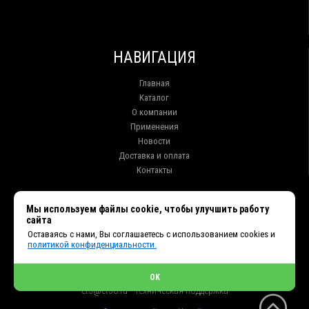
НАВИГАЦИЯ
Главная
Каталог
О компании
Применения
Новости
Доставка и оплата
Контакты
КОНТАКТЫ
Мы используем файлы cookie, чтобы улучшить работу
сайта
г. Иркутск ул. Клары Цеткин, 16, офис 15
Оставаясь с нами, Вы соглашаетесь с использованием cookies и
+7 (914) 010-76-83, 8 (3952) 93-27-93 - Отдел продаж
политикой конфиденциальности.
+7 (950) 075-85-99 - Техническая поддержка
info@et38.ru - Общая почта
et1@et38.ru - Отдел продаж
OK
et2@et38.ru - Отдел продаж
et3@et38.ru - Техническая поддержка