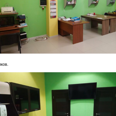
иков
.