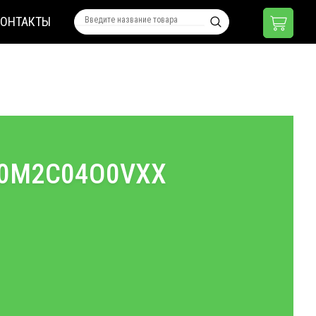
КОНТАКТЫ
50M2C04O0VXX