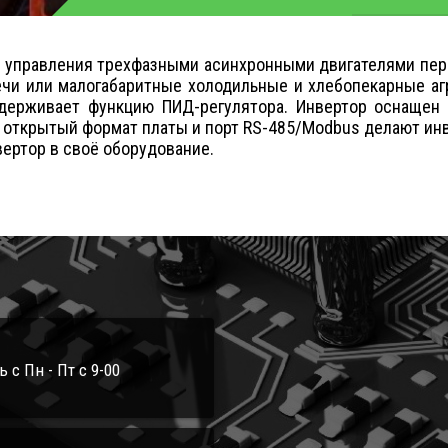
о управления трехфазными асинхронными двигателями пер
чи или малогабаритные холодильные и хлебопекарные агр
держивает функцию ПИД-регулятора. Инвертор оснаще
 открытый формат платы и порт RS-485/Modbus делают и
ертор в своё оборудование.
с Пн - Пт с 9-00