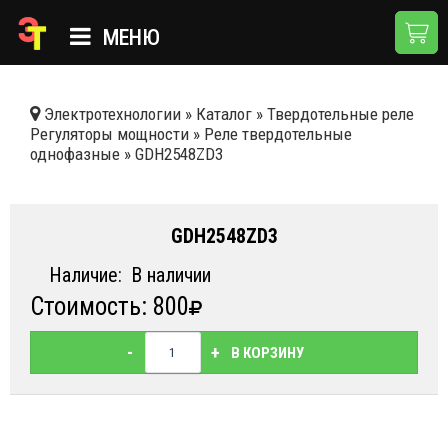
МЕНЮ
ГЛАВНАЯ
Электротехнологии
»
Каталог
»
Твердотельные реле
Регуляторы мощности
»
Реле твердотельные
КАТАЛОГ
однофазные
»
GDH2548ZD3
О КОМПАНИИ
ПРИМЕНЕНИЯ
GDH2548ZD3
НОВОСТИ
Наличие:
В наличии
Стоимость: 800
ДОСТАВКА И ОПЛАТА
КОНТАКТЫ
-
+
В КОРЗИНУ