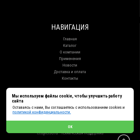
НАВИГАЦИЯ
Главная
Каталог
О компании
Применения
Новости
Доставка и оплата
Контакты
КОНТАКТЫ
Мы используем файлы cookie, чтобы улучшить работу
сайта
г. Иркутск ул. Клары Цеткин, 16, офис 15
Оставаясь с нами, Вы соглашаетесь с использованием cookies и
+7 (914) 010-76-83, 8 (3952) 93-27-93 - Отдел продаж
политикой конфиденциальности.
+7 (950) 075-85-99 - Техническая поддержка
info@et38.ru - Общая почта
et1@et38.ru - Отдел продаж
OK
et2@et38.ru - Отдел продаж
et3@et38.ru - Техническая поддержка