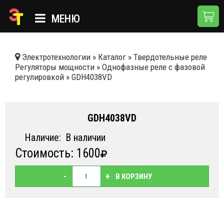
МЕНЮ
ГЛАВНАЯ
Электротехнологии
»
Каталог
»
Твердотельные реле
Регуляторы мощности
»
Однофазные реле с фазовой
КАТАЛОГ
регулировкой
»
GDH4038VD
О КОМПАНИИ
ПРИМЕНЕНИЯ
GDH4038VD
НОВОСТИ
Наличие:
В наличии
Стоимость: 1600
ДОСТАВКА И ОПЛАТА
КОНТАКТЫ
-
+
В КОРЗИНУ