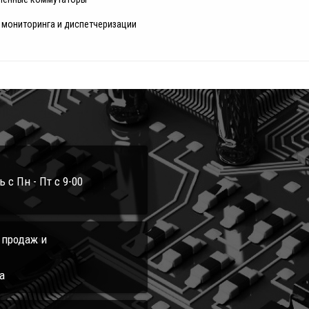
 мониторинга и диспетчеризации
с Пн - Пт с 9-00
л продаж и
а