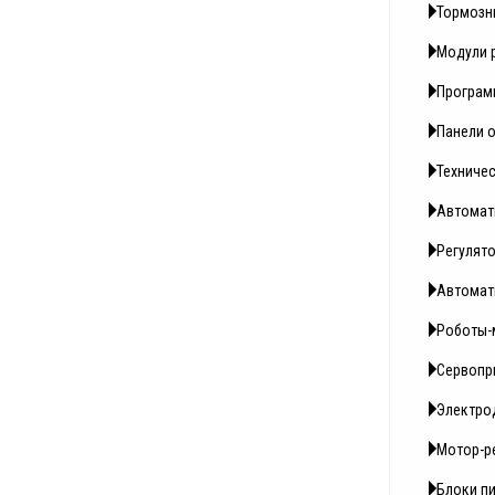
Тормозн
Модули 
Програм
Панели 
Техниче
Автомат
Регулято
Автомат
Роботы-м
Сервопр
Электро
Мотор-р
Блоки п