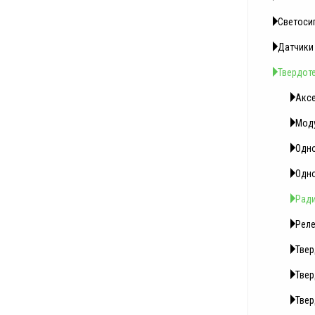
Светоси
Датчики
Твердот
Аксе
Моду
Одно
Одно
Ради
Реле
Твер
Твер
Твер