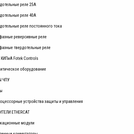
дотельные реле 25А
дотельные реле 40А
дотельные реле постоянного тока
фазные реверсивные реле
фазные твердотельные реле
КИПиА Fotek Controls
литическое оборудование
Ы ЧПУ
ры
оцессорные устройства защиты и управления
ИТЕЛИ ETHERCAT
кационные модули
енные коммутаторы