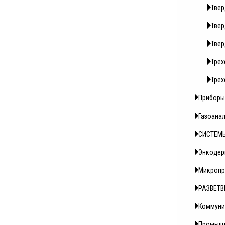
Твер
Твер
Твер
Трех
Трех
Приборы 
Газоана
СИСТЕМ
Энкоде
Микропр
РАЗВЕТВ
Коммуни
Промышл