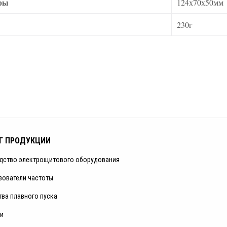
ры
124х70х50мм
230г
Г ПРОДУКЦИИ
дство электрощитового оборудования
зователи частоты
тва плавного пуска
и