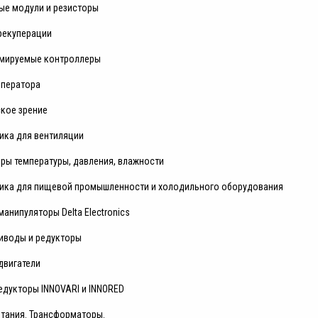
ые модули и резисторы
рекуперации
мируемые контроллеры
оператора
ское зрение
ика для вентиляции
ры температуры, давления, влажности
ика для пищевой промышленности и холодильного оборудования
анипуляторы Delta Electronics
иводы и редукторы
двигатели
едукторы INNOVARI и INNORED
итания. Трансформаторы.