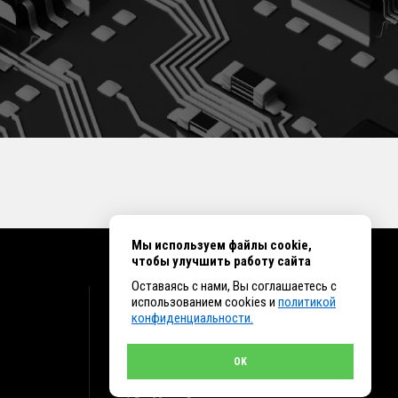
Мы используем файлы cookie,
чтобы улучшить работу сайта
Оставаясь с нами, Вы соглашаетесь с
КОНТАКТЫ
использованием cookies и
политикой
конфиденциальности.
г. Иркутск ул. Клары Цеткин, 16, офис 15
+7 (914) 010-76-83, 8 (3952) 93-27-93 - Отдел
продаж
OK
+7 (950) 075-85-99 - Техническая поддержка
info@et38.ru - Общая почта