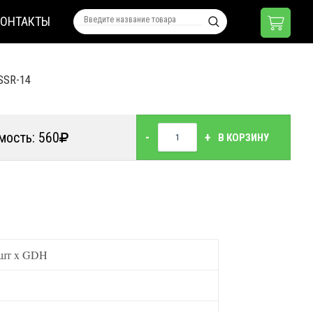
КОНТАКТЫ
SSR-14
мость: 560
-
+
В КОРЗИНУ
 шт x GDH