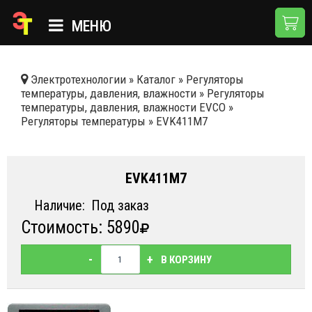
МЕНЮ
ГЛАВНАЯ
Электротехнологии
»
Каталог
»
Регуляторы
температуры, давления, влажности
»
Регуляторы
КАТАЛОГ
температуры, давления, влажности EVCO
»
Регуляторы температуры
»
EVK411M7
О КОМПАНИИ
ПРИМЕНЕНИЯ
EVK411M7
НОВОСТИ
Наличие:
Под заказ
ДОСТАВКА И ОПЛАТА
Стоимость: 5890
КОНТАКТЫ
-
+
В КОРЗИНУ