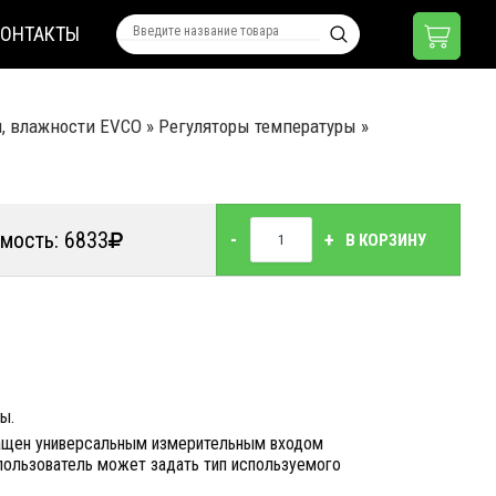
КОНТАКТЫ
я, влажности EVCO
»
Регуляторы температуры
»
мость: 6833
-
+
В КОРЗИНУ
ы.
снащен универсальным измерительным входом
 пользователь может задать тип используемого