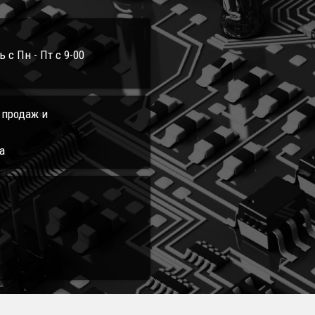
с Пн - Пт с 9-00
л продаж и
а