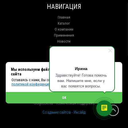
НАВИГАЦИЯ
Главная
Каталог
О компании
Применения
Новости
Доставка и оплата
Контакты
КОНТАКТЫ
Ирина
Мы используем файлы cookie, чтобы улучшить работу
сайта
Здравствуйте! Готова помочь
г. Иркутск ул. Клары Цеткин, 16, офис 15
Оставаясь с нами, Вы соглашаетесь с использованием cookies и
вам. Напишите мне, если у
+7 (914) 010-76-83, 8 (3952) 93-27-93 - Отдел продаж
политикой конфиденциальности.
+7 (950) 075-85-99 - Техническая поддержка
вас появятся вопросы.
info@et38.ru - Общая почта
et1@et38.ru - Отдел продаж
OK
et2@et38.ru - Отдел продаж
et3@et38.ru - Техническая поддержка
Создание сайтов - Инсайд