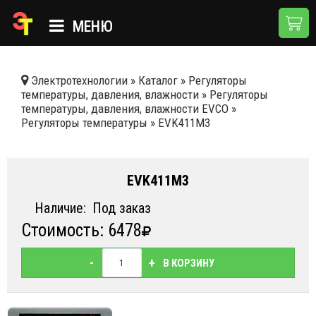
МЕНЮ
ГЛАВНАЯ
Электротехнологии
»
Каталог
»
Регуляторы
температуры, давления, влажности
»
Регуляторы
КАТАЛОГ
температуры, давления, влажности EVCO
»
Регуляторы температуры
»
EVK411M3
О КОМПАНИИ
ПРИМЕНЕНИЯ
EVK411M3
НОВОСТИ
Наличие:
Под заказ
ДОСТАВКА И ОПЛАТА
Стоимость: 6478
КОНТАКТЫ
-
+
В КОРЗИНУ