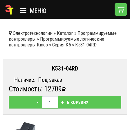
МЕНЮ
ГЛАВНАЯ
Электротехнологии
»
Каталог
»
Программируемые
контроллеры
»
Программируемые логические
КАТАЛОГ
контроллеры Kinсo
»
Серия K5
»
K531-04RD
О КОМПАНИИ
ПРИМЕНЕНИЯ
K531-04RD
НОВОСТИ
Наличие:
Под заказ
Стоимость: 12709
ДОСТАВКА И ОПЛАТА
КОНТАКТЫ
-
+
В КОРЗИНУ