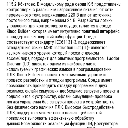
115.2 Кбит/сек. В модельному ряде серии К-5 представлены
контроллеры с различным напряжением питания: от сети
переменного тока, напряжением 220 В или от источника
постоянного тока, напряжением 24 В. Разработка логики
управления для контроллеров осуществляется в среде
Kinco Builder, которая имеет интуитивно понятный интерфейс
и поддерживает широкий набор функций. Среда
соответствует стандарту IEC61131-3, поддерживает
стандартные языки МЭК: Instruction List (IL)- является
языком низкого уровня, который похож с языком
ассемблера, подходит для опытных программистов; Ladder
Diagram (LD)-является одним из наиболее часто
используемых графических языков в программировании
ПЛК. Kinco Builder позволяет максимально упростить
процесс разработки и отладки программы. Среда имеет
возможность производить отладку программы в двух
режимах: онлайн симуляция-необходимо загрузить проект и
подключится к устройству, офлайн симуляция- проверка
логики управления без загрузки проекта в устройство, т.е
без физического наличия ПЛК. Высокое быстродействие
ПЛК, поддержка математики с плавающей запятой,
позволяют выполнять эффективную обработку
данных.Возможность реализации функций ПИД-регулятора,