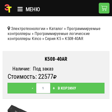
МЕНЮ
ГЛАВНАЯ
Электротехнологии
»
Каталог
»
Программируемые
контроллеры
»
Программируемые логические
КАТАЛОГ
контроллеры Kinсo
»
Серия K5
»
K508-40AR
О КОМПАНИИ
ПРИМЕНЕНИЯ
K508-40AR
НОВОСТИ
Наличие:
Под заказ
Стоимость: 22577
ДОСТАВКА И ОПЛАТА
КОНТАКТЫ
-
+
В КОРЗИНУ