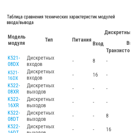
Таблица сравнения технических характеристик модулей
ввода/вывода
Дискретные
Модель
Тип
Питания
модуля
Вы
Вход
Транзисто
K521-
Дискретных
-
8
-
08DX
входов
Дискретных
K521-
-
16
-
входов
16DX
K522-
Дискретных
-
-
-
08XR
выходов
K522-
Дискретных
-
-
-
16XR
выходов
K522-
Дискретных
-
-
8
08DT
выходов
K522-
Дискретных
-
-
16
16DT
выходов