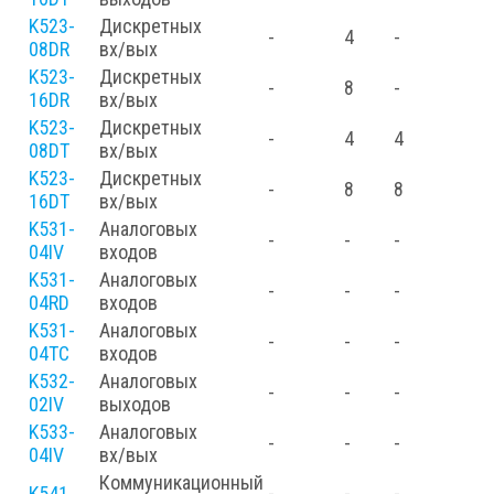
K523-
Дискретных
-
4
-
08DR
вх/вых
K523-
Дискретных
-
8
-
16DR
вх/вых
K523-
Дискретных
-
4
4
08DT
вх/вых
K523-
Дискретных
-
8
8
16DT
вх/вых
K531-
Аналоговых
-
-
-
04IV
входов
K531-
Аналоговых
-
-
-
04RD
входов
K531-
Аналоговых
-
-
-
04TC
входов
K532-
Аналоговых
-
-
-
02IV
выходов
K533-
Аналоговых
-
-
-
04IV
вх/вых
Коммуникационный
K541
-
-
-