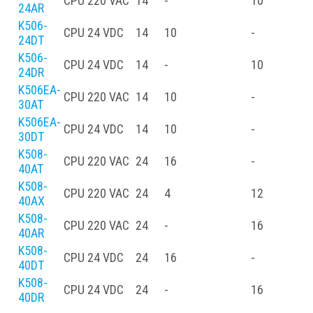
CPU
220 VAC
14
-
10
-
24AR
K506-
CPU
24 VDC
14
10
-
-
24DT
K506-
CPU
24 VDC
14
-
10
-
24DR
K506EA-
CPU
220 VAC
14
10
-
30AT
K506EA-
CPU
24 VDC
14
10
-
30DT
K508-
CPU
220 VAC
24
16
-
-
40AT
K508-
CPU
220 VAC
24
4
12
-
40AX
K508-
CPU
220 VAC
24
-
16
-
40AR
K508-
CPU
24 VDC
24
16
-
-
40DT
K508-
CPU
24 VDC
24
-
16
-
40DR