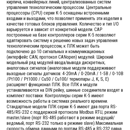
кирпича, конвейерных линий, централизованных систем
управления технологическим процессом. Центральные
процессоры (CPU) серии K-5 оснащены встроенными
входами и выходами, что позволяет применять эти изделия в
качестве готовых блоков управления. Количество и тип I/O
варьируется и зависит от конкретной модели. САР
построенные на базе контроллеров серии К-5 позволяют
адаптировать систему к решению новых задач управления
технологическим процессом, к ПЛК может быть
подключено до 10 сигнальных и коммуникационных
(интерфейс CAN, протокол CANopen) модулей. Широкий
модельный ряд модулей ввода/вывода дискретных,
аналоговых сигналов (аналоговые модули поддерживают
выходные сигналы датчиков: 4-20mA / 0-20mA / 1-5В / 0-10В
/Pt100 / Pt1000 / Cu50 / Cu100/ термопары J, K, S, E)
расширяет функционал ПЛК. Все ПЛК и модули
устанавливаются на DIN рейку, шинные соединители входят в
комплект поставки. Контроллеры серии K-5 имеют
возможность работы в системах реального времени.
Стандартные модели ПЛК серии K-5 имеют два порта RS-
485/RS-232 с поддержкой протокола Modbus RTU, режим
master/slave (порт RS-485 работают в режиме ведущий/
ведомый, порт RS-232 только в режиме slave).Максимальная
скорость обмена данными по портам RS-485 и RS-232 равна