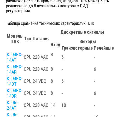
расширяют область применения, на одном ПЛК может быть
реализовано до 8 независимых контуров с ПИД-
регуляторами.
Таблица сравнения технических характеристик ПЛК
Дискретные сигналы
Модель
Тип
Питания
ПЛК
Выходы
Вход
Транзисторные
Релейные
K504EX-
8
CPU
220 VAC
6
-
-
14AT
K504EX-
CPU
220 VAC
8
-
6
-
14AR
K504EX-
CPU
24 VDC
8
6
-
-
14DT
K504EX-
CPU
24 VDC
8
-
6
-
14DR
K506-
CPU
220 VAC
14
10
-
-
24AT
K506-