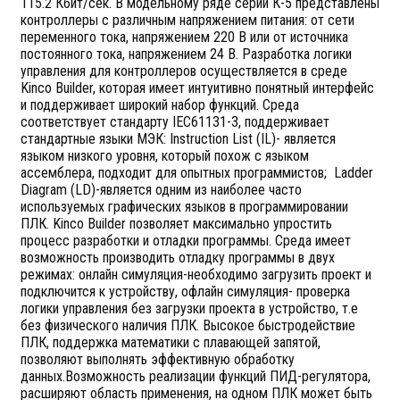
115.2 Кбит/сек. В модельному ряде серии К-5 представлены
контроллеры с различным напряжением питания: от сети
переменного тока, напряжением 220 В или от источника
постоянного тока, напряжением 24 В. Разработка логики
управления для контроллеров осуществляется в среде
Kinco Builder, которая имеет интуитивно понятный интерфейс
и поддерживает широкий набор функций. Среда
соответствует стандарту IEC61131-3, поддерживает
стандартные языки МЭК: Instruction List (IL)- является
языком низкого уровня, который похож с языком
ассемблера, подходит для опытных программистов; Ladder
Diagram (LD)-является одним из наиболее часто
используемых графических языков в программировании
ПЛК. Kinco Builder позволяет максимально упростить
процесс разработки и отладки программы. Среда имеет
возможность производить отладку программы в двух
режимах: онлайн симуляция-необходимо загрузить проект и
подключится к устройству, офлайн симуляция- проверка
логики управления без загрузки проекта в устройство, т.е
без физического наличия ПЛК. Высокое быстродействие
ПЛК, поддержка математики с плавающей запятой,
позволяют выполнять эффективную обработку
данных.Возможность реализации функций ПИД-регулятора,
расширяют область применения, на одном ПЛК может быть