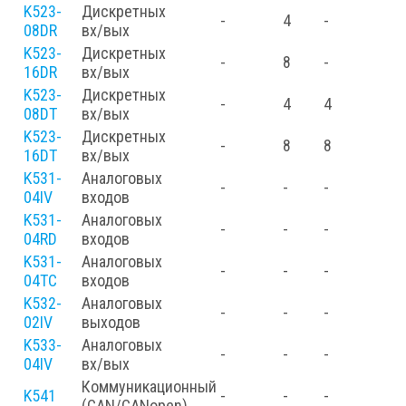
K523-
Дискретных
-
4
-
08DR
вх/вых
K523-
Дискретных
-
8
-
16DR
вх/вых
K523-
Дискретных
-
4
4
08DT
вх/вых
K523-
Дискретных
-
8
8
16DT
вх/вых
K531-
Аналоговых
-
-
-
04IV
входов
K531-
Аналоговых
-
-
-
04RD
входов
K531-
Аналоговых
-
-
-
04TC
входов
K532-
Аналоговых
-
-
-
02IV
выходов
K533-
Аналоговых
-
-
-
04IV
вх/вых
Коммуникационный
K541
-
-
-
(CAN/CANopen)