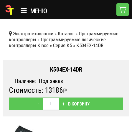
МЕНЮ
ГЛАВНАЯ
Электротехнологии
»
Каталог
»
Программируемые
контроллеры
»
Программируемые логические
КАТАЛОГ
контроллеры Kinсo
»
Серия K5
»
K504EX-14DR
О КОМПАНИИ
ПРИМЕНЕНИЯ
K504EX-14DR
НОВОСТИ
Наличие:
Под заказ
Стоимость: 13186
ДОСТАВКА И ОПЛАТА
КОНТАКТЫ
-
+
В КОРЗИНУ