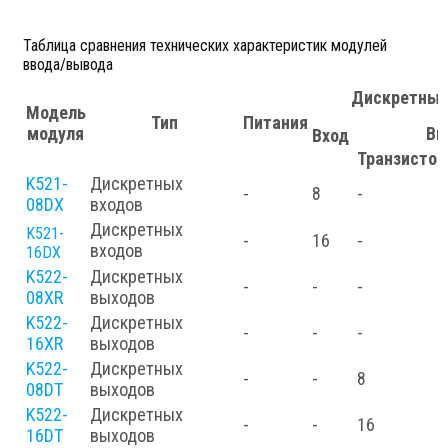
Таблица сравнения технических характеристик модулей
ввода/вывода
Дискретные
Модель
Тип
Питания
модуля
Вы
Вход
Транзисто
K521-
Дискретных
-
8
-
08DX
входов
Дискретных
K521-
-
16
-
входов
16DX
K522-
Дискретных
-
-
-
08XR
выходов
K522-
Дискретных
-
-
-
16XR
выходов
K522-
Дискретных
-
-
8
08DT
выходов
K522-
Дискретных
-
-
16
16DT
выходов