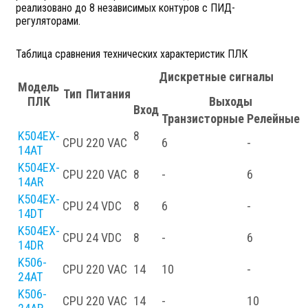
реализовано до 8 независимых контуров с ПИД-
регуляторами.
Таблица сравнения технических характеристик ПЛК
Дискретные сигналы
Модель
Тип
Питания
ПЛК
Выходы
Вход
Транзисторные
Релейные
K504EX-
8
CPU
220 VAC
6
-
-
14AT
K504EX-
CPU
220 VAC
8
-
6
-
14AR
K504EX-
CPU
24 VDC
8
6
-
-
14DT
K504EX-
CPU
24 VDC
8
-
6
-
14DR
K506-
CPU
220 VAC
14
10
-
-
24AT
K506-
CPU
220 VAC
14
-
10
-