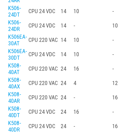
24AR
K506-
CPU
24 VDC
14
10
-
-
24DT
K506-
CPU
24 VDC
14
-
10
-
24DR
K506EA-
CPU
220 VAC
14
10
-
30AT
K506EA-
CPU
24 VDC
14
10
-
30DT
K508-
CPU
220 VAC
24
16
-
-
40AT
K508-
CPU
220 VAC
24
4
12
-
40AX
K508-
CPU
220 VAC
24
-
16
-
40AR
K508-
CPU
24 VDC
24
16
-
-
40DT
K508-
CPU
24 VDC
24
-
16
-
40DR