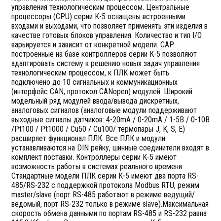
управления технологическим процессом. Центральные
процессоры (CPU) серии K-5 оснащены встроенными
входами и выходами, что позволяет применять эти изделия в
качестве готовых блоков управления. Количество и тип I/O
варьируется и зависит от конкретной модели. САР
построенные на базе контроллеров серии К-5 позволяют
адаптировать систему к решению новых задач управления
технологическим процессом, к ПЛК может быть
подключено до 10 сигнальных и коммуникационных
(интерфейс CAN, протокол CANopen) модулей. Широкий
модельный ряд модулей ввода/вывода дискретных,
аналоговых сигналов (аналоговые модули поддерживают
выходные сигналы датчиков: 4-20mA / 0-20mA / 1-5В / 0-10В
/Pt100 / Pt1000 / Cu50 / Cu100/ термопары J, K, S, E)
расширяет функционал ПЛК. Все ПЛК и модули
устанавливаются на DIN рейку, шинные соединители входят в
комплект поставки. Контроллеры серии K-5 имеют
возможность работы в системах реального времени.
Стандартные модели ПЛК серии K-5 имеют два порта RS-
485/RS-232 с поддержкой протокола Modbus RTU, режим
master/slave (порт RS-485 работают в режиме ведущий/
ведомый, порт RS-232 только в режиме slave).Максимальная
скорость обмена данными по портам RS-485 и RS-232 равна