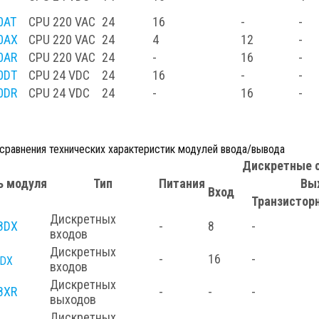
0AT
CPU
220 VAC
24
16
-
-
0AX
CPU
220 VAC
24
4
12
-
0AR
CPU
220 VAC
24
-
16
-
0DT
CPU
24 VDC
24
16
-
-
0DR
CPU
24 VDC
24
-
16
-
сравнения технических характеристик модулей ввода/вывода
Дискретные 
ь модуля
Тип
Питания
Вы
Вход
Транзистор
Дискретных
8DX
-
8
-
входов
Дискретных
-
16
-
6DX
входов
Дискретных
8XR
-
-
-
выходов
Дискретных