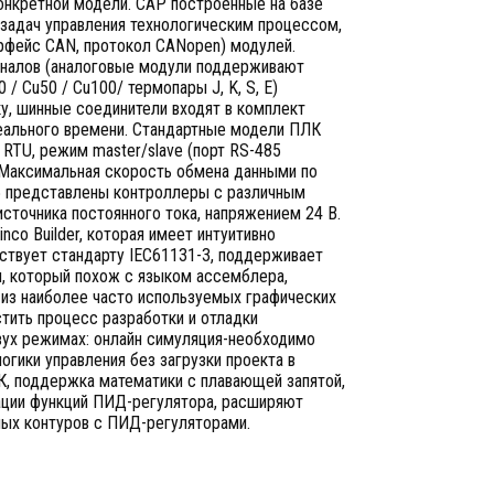
 конкретной модели. САР построенные на базе
задач управления технологическим процессом,
рфейс CAN, протокол CANopen) модулей.
гналов (аналоговые модули поддерживают
/ Cu50 / Cu100/ термопары J, K, S, E)
у, шинные соединители входят в комплект
еального времени. Стандартные модели ПЛК
RTU, режим master/slave (порт RS-485
.Максимальная скорость обмена данными по
-5 представлены контроллеры с различным
источника постоянного тока, напряжением 24 В.
co Builder, которая имеет интуитивно
ствует стандарту IEC61131-3, поддерживает
вня, который похож с языком ассемблера,
 из наиболее часто используемых графических
стить процесс разработки и отладки
вух режимах: онлайн симуляция-необходимо
огики управления без загрузки проекта в
К, поддержка математики с плавающей запятой,
ации функций ПИД-регулятора, расширяют
мых контуров с ПИД-регуляторами.