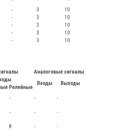
-
3
10
-
3
10
-
3
10
-
3
10
-
3
10
сигналы
Аналоговые сигналы
ходы
Входы
Выходы
ные
Релейные
-
-
-
-
-
-
8
-
-