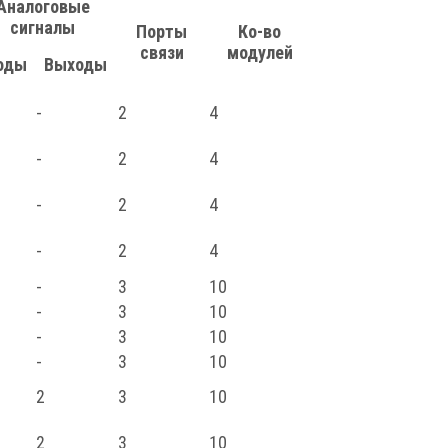
Аналоговые
сигналы
Порты
Ко-во
связи
модулей
оды
Выходы
-
2
4
-
2
4
-
2
4
-
2
4
-
3
10
-
3
10
-
3
10
-
3
10
2
3
10
2
3
10