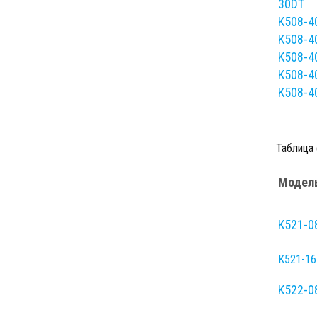
30DT
K508-4
K508-4
K508-4
K508-4
K508-4
Таблица 
Модел
K521-0
K521-1
K522-0