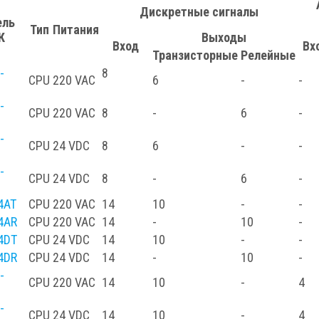
Дискретные сигналы
ель
Тип
Питания
К
Выходы
Вход
Вх
Транзисторные
Релейные
-
8
CPU
220 VAC
6
-
-
-
CPU
220 VAC
8
-
6
-
-
CPU
24 VDC
8
6
-
-
-
CPU
24 VDC
8
-
6
-
4AT
CPU
220 VAC
14
10
-
-
4AR
CPU
220 VAC
14
-
10
-
4DT
CPU
24 VDC
14
10
-
-
4DR
CPU
24 VDC
14
-
10
-
-
CPU
220 VAC
14
10
-
4
-
CPU
24 VDC
14
10
-
4