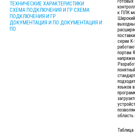
готовых 
ТЕХНИЧЕСКИЕ ХАРАКТЕРИСТИКИ
контрол
СХЕМА ПОДКЛЮЧЕНИЯ И ГР
СХЕМА
к ПЛК м
ПОДКЛЮЧЕНИЯ И ГР
Широкий
ДОКУМЕНТАЦИЯ И ПО
ДОКУМЕНТАЦИЯ И
выходные
ПО
расширяе
поставк
серии K-
работаю
портам R
напряжен
Разработ
понятный
стандарт
подходит
языков в
програм
загрузит
устройст
позволя
область
Таблица 