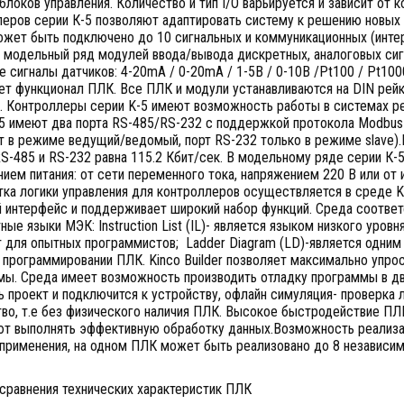
блоков управления. Количество и тип I/O варьируется и зависит от
леров серии К-5 позволяют адаптировать систему к решению новых 
ожет быть подключено до 10 сигнальных и коммуникационных (инте
 модельный ряд модулей ввода/вывода дискретных, аналоговых си
 сигналы датчиков: 4-20mA / 0-20mA / 1-5В / 0-10В /Pt100 / Pt1000 
т функционал ПЛК. Все ПЛК и модули устанавливаются на DIN рейк
и. Контроллеры серии K-5 имеют возможность работы в системах р
5 имеют два порта RS-485/RS-232 с поддержкой протокола Modbus 
т в режиме ведущий/ведомый, порт RS-232 только в режиме slave)
S-485 и RS-232 равна 115.2 Кбит/сек. В модельному ряде серии К
ием питания: от сети переменного тока, напряжением 220 В или от 
ка логики управления для контроллеров осуществляется в среде Kin
 интерфейс и поддерживает широкий набор функций. Среда соответ
ные языки МЭК: Instruction List (IL)- является языком низкого уро
 для опытных программистов; Ladder Diagram (LD)-является одним
 программировании ПЛК. Kinco Builder позволяет максимально упро
мы. Среда имеет возможность производить отладку программы в д
ь проект и подключится к устройству, офлайн симуляция- проверка л
во, т.е без физического наличия ПЛК. Высокое быстродействие ПЛ
ют выполнять эффективную обработку данных.Возможность реализ
 применения, на одном ПЛК может быть реализовано до 8 независи
сравнения технических характеристик ПЛК