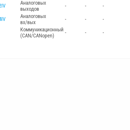
Аналоговых
2IV
-
-
-
выходов
Аналоговых
4IV
-
-
-
вх/вых
Коммуникационный
-
-
-
(CAN/CANopen)