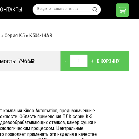
КОНТАКТЫ
»
Серия K5
»
K504-14AR
мость: 7966
-
+
В КОРЗИНУ
 компании Kinco Automation, предназначенные
ложности. Область применения ПЛК серии K-5
и древообрабатывающих станков, камер сушки и
технологическим процессом. Центральные
о позволяет применять эти изделия в качестве