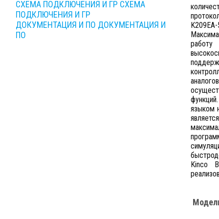
СХЕМА ПОДКЛЮЧЕНИЯ И ГР
СХЕМА
количес
ПОДКЛЮЧЕНИЯ И ГР
протоко
ДОКУМЕНТАЦИЯ И ПО
ДОКУМЕНТАЦИЯ И
K209EA-
Максима
ПО
работу
высоко
поддерж
контрол
аналого
осущест
функций.
языком н
являетс
максима
програм
симуляц
быстрод
Kinco В
реализо
Модел