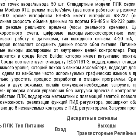
тво точек ввода/вывода 50 шт. Стандартные модели ПЛК сери
ла Modbus RTU, режим master/slave (два порта работают в режи
50DX кроме интерфейса RS-485 имеет интерфейс RS-232 (о
льная скорость обмена данными по портам RS-485 и RS-232 равн
 в режиме реального времени (часы реального времени).
скоростного счета, цифровые выходы-высокоскоростные им
ивают работу с датчиками, тип выходного сигнала: 4-20 mA, 
леров позволяет сохранить данные после сбоя питания. Питани
вые выходы изолированы от внутренних цепей контроллера. Раз
вляется в среде Kinco Builder, которая имеет интуитивно поня
 Среда соответствует стандарту IEC61131-3, поддерживает стандарт
изкого уровня, который похож с языком ассемблера, подходит для
я одним из наиболее часто используемых графических языков в пр
льно упростить процесс разработки и отладки программы. Ср
мы в двух режимах: онлайн симуляция-необходимо загрузить п
ия- проверка логики управления без загрузки проекта в контролл
ействие ПЛК, поддержка математики с плавающей запятой, позвол
озможность реализации функций ПИД-регулятора, расширяют об
вано до 8 независимых контуров с ПИД-регуляторами. Загрузка пр
Дискретные сигналы
ь ПЛК
Тип
Питания
Выходы
Вход
Транзисторные
Релейны