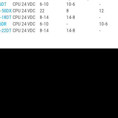
6DT
CPU
24 VDC
6-10
10-6
-
-50DX
CPU
24 VDC
22
8
12
-18DT
CPU
24 VDC
8-14
14-8
-
6DR
CPU
24 VDC
6-10
-
10-6
-22DT
CPU
24 VDC
8-14
14-8
-