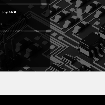
л продаж и
а