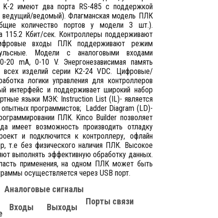
и K-2 имеют два порта RS-485 с поддержкой
ме ведущий/ведомый). Флагманская модель ПЛК
бщие количество портов у модели 3 шт.).
а 115.2 Кбит/сек. Контроллеры поддерживают
 Цифровые входы ПЛК поддерживают режим
пульсные. Модели с аналоговыми входами
0-20 mA, 0-10 V. Энергонезависимая память
е всех изделий серии K2-24 VDC. Цифровые/
работка логики управления для контроллеров
тный интерфейс и поддерживает широкий набор
ные языки МЭК: Instruction List (IL)- является
 опытных программистов; Ladder Diagram (LD)-
ограммировании ПЛК. Kinco Builder позволяет
еда имеет возможность производить отладку
роект и подключится к контроллеру, офлайн
ер, т.е без физического наличия ПЛК. Высокое
яют выполнять эффективную обработку данных.
ласть применения, на одном ПЛК может быть
ограммы осуществляется через USB порт.
Аналоговые сигналы
Порты связи
Входы
Выходы
е