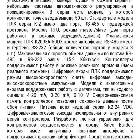
упаковочные машины, камеры сушки и обжига кирпича,
небольшие системы автоматического регулирования и
позиционирования. В серии есть модель, у которой
количество точек ввода/вывода 50 шт. Стандартные модели
ПЛК серии K-2 имеют два порта RS-485 с поддержкой
протокола Modbus RTU, режим master/slave (два порта
работают в режиме ведущий/ведомый). Флагманская
модель ПЛК K209EA-50DX кроме интерфейса RS-485 имеет
интерфейс RS-232 (общие количество портов у модели 3
шт.). Максимальная скорость обмена данными по портам RS-
485 и RS-232 равна 115.2 Кбит/сек. Контроллеры
поддерживают работу в режиме реального времени (часы
реального времени). Цифровые входы ПЛК поддерживают
режим высокоскоростного счета, цифровые выходы-
высокоскоростные импульсные. Модели с аналоговыми
входами поддерживают работу с датчиками, тип выходного
сигнала: 4-20 mA, 0-20 mA, 0-10 V. Энергонезависимая
память контроллеров позволяет сохранить данные после
сбоя питания. Питание всех изделий серии K2-24 VDC.
Цифровые/аналоговые выходы изолированы от внутренних
цепей контроллера. Разработка логики управления для
контроллеров осуществляется в среде Kinco Builder,
которая имеет интуитивно понятный интерфейс и
поддерживает широкий набор функций. Среда соответствует