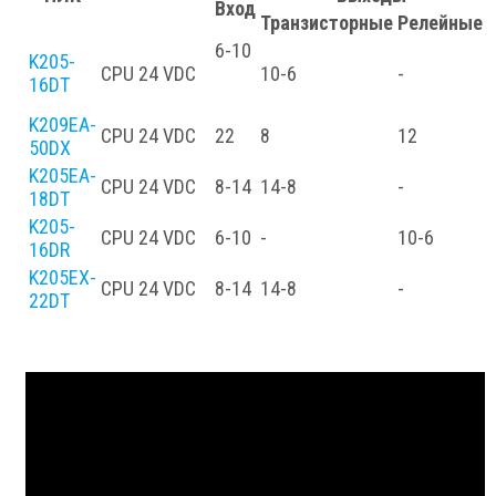
Вход
Транзисторные
Релейные
6-10
K205-
CPU
24 VDC
10-6
-
-
16DT
K209EA-
CPU
24 VDC
22
8
12
50DX
K205EA-
CPU
24 VDC
8-14
14-8
-
-
18DT
K205-
CPU
24 VDC
6-10
-
10-6
-
16DR
K205EX-
CPU
24 VDC
8-14
14-8
-
-
22DT