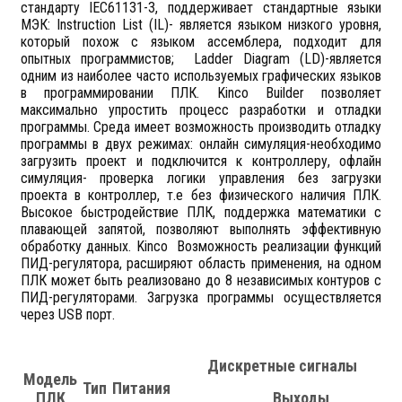
стандарту IEC61131-3, поддерживает стандартные языки
МЭК: Instruction List (IL)- является языком низкого уровня,
который похож с языком ассемблера, подходит для
опытных программистов; Ladder Diagram (LD)-является
одним из наиболее часто используемых графических языков
в программировании ПЛК. Kinco Builder позволяет
максимально упростить процесс разработки и отладки
программы. Среда имеет возможность производить отладку
программы в двух режимах: онлайн симуляция-необходимо
загрузить проект и подключится к контроллеру, офлайн
симуляция- проверка логики управления без загрузки
проекта в контроллер, т.е без физического наличия ПЛК.
Высокое быстродействие ПЛК, поддержка математики с
плавающей запятой, позволяют выполнять эффективную
обработку данных. Kinco Возможность реализации функций
ПИД-регулятора, расширяют область применения, на одном
ПЛК может быть реализовано до 8 независимых контуров с
ПИД-регуляторами. Загрузка программы осуществляется
через USB порт.
Дискретные сигналы
Модель
Тип
Питания
ПЛК
Выходы