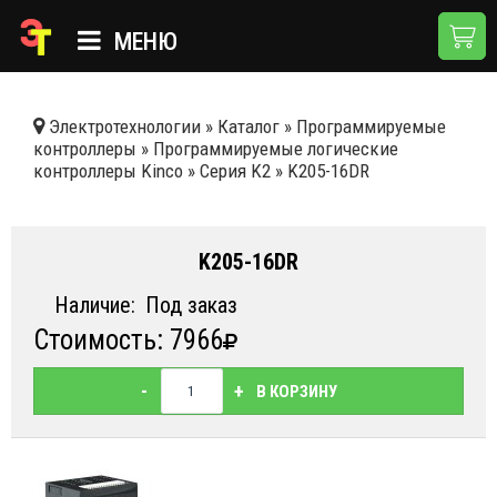
МЕНЮ
ГЛАВНАЯ
Электротехнологии
»
Каталог
»
Программируемые
контроллеры
»
Программируемые логические
КАТАЛОГ
контроллеры Kinсo
»
Серия K2
»
K205-16DR
О КОМПАНИИ
ПРИМЕНЕНИЯ
K205-16DR
НОВОСТИ
Наличие:
Под заказ
Стоимость: 7966
ДОСТАВКА И ОПЛАТА
КОНТАКТЫ
-
+
В КОРЗИНУ