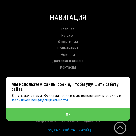
НАВИГАЦИЯ
Главная
Каталог
О компании
Применения
Новости
Доставка и оплата
Контакты
КОНТАКТЫ
Мы используем файлы cookie, чтобы улучшить работу
сайта
г. Иркутск ул. Клары Цеткин, 16, офис 15
Оставаясь с нами, Вы соглашаетесь с использованием cookies и
+7 (914) 010-76-83, 8 (3952) 93-27-93 - Отдел продаж
политикой конфиденциальности.
+7 (950) 075-85-99 - Техническая поддержка
info@et38.ru - Общая почта
et1@et38.ru - Отдел продаж
OK
et2@et38.ru - Отдел продаж
et3@et38.ru - Техническая поддержка
Создание сайтов - Инсайд