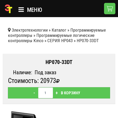
МЕНЮ
ГЛАВНАЯ
Электротехнологии
»
Каталог
»
Программируемые
контроллеры
»
Программируемые логические
КАТАЛОГ
контроллеры Kinсo
»
СЕРИЯ HP043
»
HP070-33DT
О КОМПАНИИ
ПРИМЕНЕНИЯ
HP070-33DT
НОВОСТИ
Наличие:
Под заказ
Стоимость: 20973
ДОСТАВКА И ОПЛАТА
КОНТАКТЫ
-
+
В КОРЗИНУ