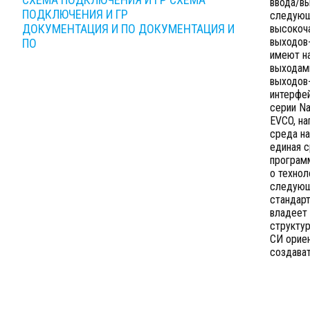
ввода/вы
ПОДКЛЮЧЕНИЯ И ГР
следующ
ДОКУМЕНТАЦИЯ И ПО
ДОКУМЕНТАЦИЯ И
высокоч
выходов
ПО
имеют н
выходам
выходов
интерфе
серии Na
EVCO, на
среда на
единая с
програм
о техно
следующ
стандарт
владеет 
структур
СИ орие
создава