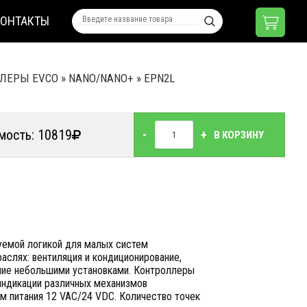
КОНТАКТЫ
ЛЕРЫ EVCO
»
NANO/NANO+
»
EPN2L
мость: 10819
-
+
В КОРЗИНУ
уемой логикой для малых систем
аслях: вентиляция и кондиционирование,
ние небольшими установками. Контроллеры
 индикации различных механизмов
ем питания 12 VAC/24 VDC. Количество точек