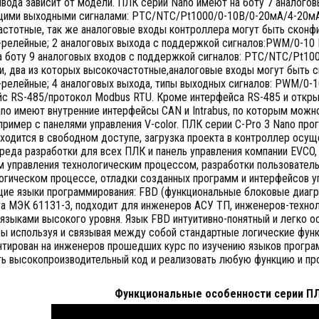
вода зависит от модели. ПЛК серии Nano имеют на боту 7 аналого
ими выходными сигналами: PTC/NTC/Pt1000/0-10В/0-20мА/4-20мА;
астотные, так же аналоговые входы контроллера могут быть сконф
-релейные; 2 аналоговых выхода с поддержкой сигналов:PWM/0-10
а боту 9 аналоговых входов с поддержкой сигналов: PTC/NTC/Pt10
и, два из которых высокочастотные,аналоговые входы могут быть 
-релейные; 4 аналоговых выхода, типы выходных сигналов: PWM/0-
йс RS-485/протокол Modbus RTU. Кроме интерфейса RS-485 и откр
no имеют внутренние интерфейсы CAN и Intrabus, по которым можн
пример с панелями управления V-color. ПЛК серии C-Pro 3 Nano про
ходится в свободном доступе, загрузка проекта в контроллер осуще
реда разработки для всех ПЛК и панель управления компании EVCO,
м управления технологическим процессом, разработки пользователь
логическом процессе, отладки созданных программ и интерфейсов у
ие языки программирования: FBD (функциональные блоковые диаг
а МЭК 61131-3, подходит для инженеров АСУ ТП, инженеров-техноло
языками высокого уровня. Язык FBD интуитивно-понятный и легко 
ы используя и связывая между собой стандартные логические функ
нтирован на инженеров прошедших курс по изучению языков програ
ть высокопроизводительный код и реализовать любую функцию и пр
Функциональные особенности серии ПЛ