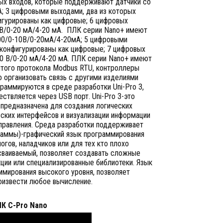
вых входов, которые поддерживают датчики со
 3 цифровыми выходами, два из которых
игурированы как цифровые; 6 цифровых
 В/0-20 мА/4-20 мА. ПЛК серии Nano+ имеют
00/0-10В/0-20мА/4-20мА; 5 цифровыми
сконфигурированы как цифровые; 7 цифровых
10 В/0-20 мА/4-20 мА. ПЛК серии Nano+ имеют
ытого протокола Modbus RTU, контроллеры
о организовать связь с другими изделиями
граммируются в среде разработки Uni-Pro 3,
ствляется через USB порт. Uni-Pro 3-это
 предназначена для создания логических
ских интерфейсов и визуализации информации
правления. Среда разработки поддерживает
раммы)-графический язык программирования
гов, наладчиков или для тех кто плохо
осваиваемый, позволяет создавать сложные
ции или специализированные библиотеки. Язык
ммирования высокого уровня, позволяет
оизвести любое вычисление.
К C-Pro Nano