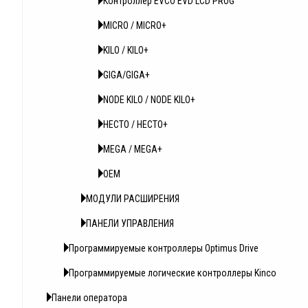
Контроллер EVCO EVD LCD PROG
MICRO / MICRO+
KILO / KILO+
GIGA/GIGA+
NODE KILO / NODE KILO+
HECTO / HECTO+
MEGA / MEGA+
OEM
МОДУЛИ РАСШИРЕНИЯ
ПАНЕЛИ УПРАВЛЕНИЯ
Программируемые контроллеры Optimus Drive
Программируемые логические контроллеры Kinсo
Панели оператора