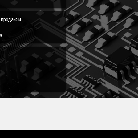
л продаж и
а