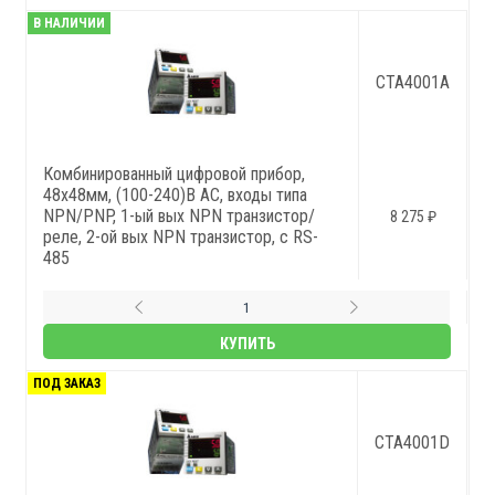
В НАЛИЧИИ
CTA4001A
Комбинированный цифровой прибор,
48x48мм, (100-240)В AC, входы типа
NPN/PNP, 1-ый вых NPN транзистор/
8 275 ₽
реле, 2-ой вых NPN транзистор, с RS-
485
КУПИТЬ
ПОД ЗАКАЗ
CTA4001D