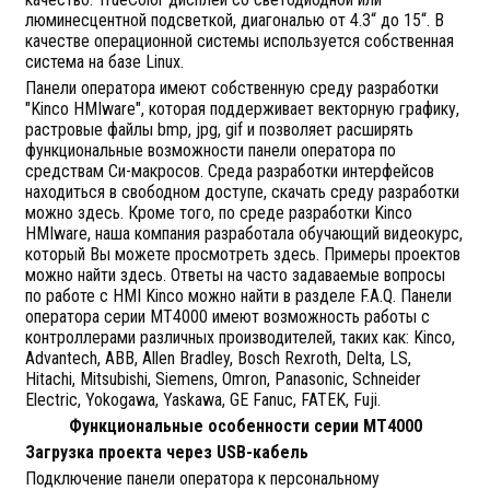
люминесцентной подсветкой, диагональю от 4.3“ до 15“. В
качестве операционной системы используется собственная
система на базе Linux.
Панели оператора имеют собственную среду разработки
"Kinco HMIware", которая поддерживает векторную графику,
растровые файлы bmp, jpg, gif и позволяет расширять
функциональные возможности панели оператора по
средствам Си-макросов. Среда разработки интерфейсов
находиться в свободном доступе, скачать среду разработки
можно здесь. Кроме того, по среде разработки Kinco
HMIware, наша компания разработала обучающий видеокурс,
который Вы можете просмотреть здесь. Примеры проектов
можно найти здесь. Ответы на часто задаваемые вопросы
по работе с HMI Kinco можно найти в разделе F.A.Q. Панели
оператора серии MT4000 имеют возможность работы с
контроллерами различных производителей, таких как: Kinco,
Advantech, ABB, Allen Bradley, Bosch Rexroth, Delta, LS,
Hitachi, Mitsubishi, Siemens, Omron, Panasonic, Schneider
Electric, Yokogawa, Yaskawa, GE Fanuc, FATEK, Fuji.
Функциональные особенности серии МТ4000
Загрузка проекта через USB-кабель
Подключение панели оператора к персональному