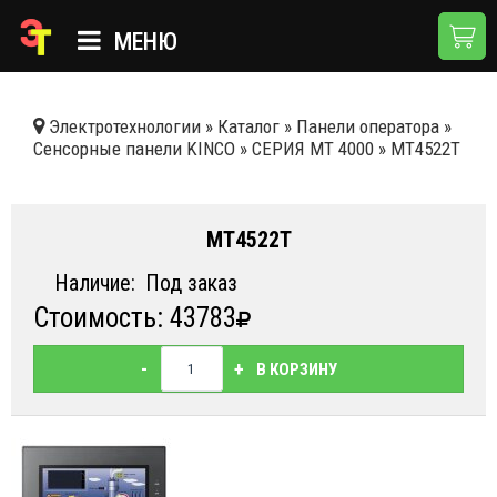
МЕНЮ
ГЛАВНАЯ
Электротехнологии
»
Каталог
»
Панели оператора
»
Сенсорные панели KINCO
»
СЕРИЯ MT 4000
»
MT4522T
КАТАЛОГ
О КОМПАНИИ
MT4522T
ПРИМЕНЕНИЯ
Наличие:
Под заказ
НОВОСТИ
Стоимость: 43783
ДОСТАВКА И ОПЛАТА
-
+
В КОРЗИНУ
КОНТАКТЫ