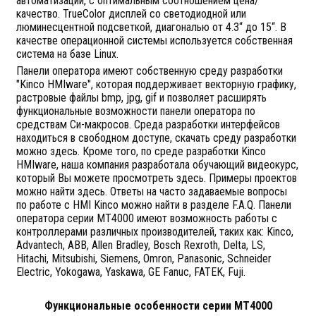
автоматизации, с оптимальным соотношением цена/
качество. TrueColor дисплей со светодиодной или
люминесцентной подсветкой, диагональю от 4.3“ до 15“. В
качестве операционной системы используется собственная
система на базе Linux.
Панели оператора имеют собственную среду разработки
"Kinco HMIware", которая поддерживает векторную графику,
растровые файлы bmp, jpg, gif и позволяет расширять
функциональные возможности панели оператора по
средствам Си-макросов. Среда разработки интерфейсов
находиться в свободном доступе, скачать среду разработки
можно здесь. Кроме того, по среде разработки Kinco
HMIware, наша компания разработала обучающий видеокурс,
который Вы можете просмотреть здесь. Примеры проектов
можно найти здесь. Ответы на часто задаваемые вопросы
по работе с HMI Kinco можно найти в разделе F.A.Q. Панели
оператора серии MT4000 имеют возможность работы с
контроллерами различных производителей, таких как: Kinco,
Advantech, ABB, Allen Bradley, Bosch Rexroth, Delta, LS,
Hitachi, Mitsubishi, Siemens, Omron, Panasonic, Schneider
Electric, Yokogawa, Yaskawa, GE Fanuc, FATEK, Fuji.
Функциональные особенности серии МТ4000