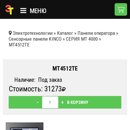
МЕНЮ
ГЛАВНАЯ
Электротехнологии
»
Каталог
»
Панели оператора
»
Сенсорные панели KINCO
»
СЕРИЯ MT 4000
»
КАТАЛОГ
MT4512TE
О КОМПАНИИ
ПРИМЕНЕНИЯ
MT4512TE
НОВОСТИ
Наличие:
Под заказ
Стоимость: 31273
ДОСТАВКА И ОПЛАТА
КОНТАКТЫ
-
+
В КОРЗИНУ