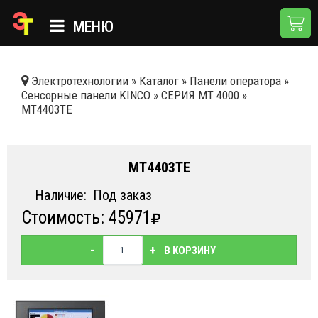
МЕНЮ
ГЛАВНАЯ
Электротехнологии
»
Каталог
»
Панели оператора
»
Сенсорные панели KINCO
»
СЕРИЯ MT 4000
»
КАТАЛОГ
MT4403TE
О КОМПАНИИ
ПРИМЕНЕНИЯ
MT4403TE
НОВОСТИ
Наличие:
Под заказ
Стоимость: 45971
ДОСТАВКА И ОПЛАТА
КОНТАКТЫ
-
+
В КОРЗИНУ