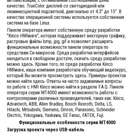
автоматизации, с оптимальным соотношением цена/
качество. TrueColor дисплей со светодиодной или
люминесцентной подсветкой, диагональю от 4.3“ до 15“. В
качестве операционной системы используется собственная
система на базе Linux.
Панели оператора имеют собственную среду разработки
"Kinco HMIware", которая поддерживает векторную графику,
растровые файлы bmp, jpg, gif и позволяет расширять
функциональные возможности панели оператора по
средствам Си-макросов. Среда разработки интерфейсов
находиться в свободном доступе, скачать среду разработки
можно здесь. Кроме того, по среде разработки Kinco
HMIware, наша компания разработала обучающий видеокурс,
который Вы можете просмотреть здесь. Примеры проектов
можно найти здесь. Ответы на часто задаваемые вопросы
по работе с HMI Kinco можно найти в разделе F.A.Q. Панели
оператора серии MT4000 имеют возможность работы с
контроллерами различных производителей, таких как: Kinco,
Advantech, ABB, Allen Bradley, Bosch Rexroth, Delta, LS,
Hitachi, Mitsubishi, Siemens, Omron, Panasonic, Schneider
Electric, Yokogawa, Yaskawa, GE Fanuc, FATEK, Fuji.
Функциональные особенности серии МТ4000
Загрузка проекта через USB-кабель