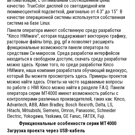
автоматизации, с оптимальным соотношением цена/
качество. TrueColor дисплей со светодиодной или
люминесцентной подсветкой, диагональю от 4.3“ до 15“. В
качестве операционной системы используется собственная
система на базе Linux.
Панели оператора имеют собственную среду разработки
"Kinco HMIware", которая поддерживает векторную графику,
растровые файлы bmp, jpg, gif и позволяет расширять
функциональные возможности панели оператора по
средствам Си-макросов. Среда разработки интерфейсов
находиться в свободном доступе, скачать среду разработки
можно здесь. Кроме того, по среде разработки Kinco
HMIware, наша компания разработала обучающий видеокурс,
который Вы можете просмотреть здесь. Примеры проектов
можно найти здесь. Ответы на часто задаваемые вопросы
по работе с HMI Kinco можно найти в разделе F.A.Q. Панели
оператора серии MT4000 имеют возможность работы с
контроллерами различных производителей, таких как: Kinco,
Advantech, ABB, Allen Bradley, Bosch Rexroth, Delta, LS,
Hitachi, Mitsubishi, Siemens, Omron, Panasonic, Schneider
Electric, Yokogawa, Yaskawa, GE Fanuc, FATEK, Fuji.
Функциональные особенности серии МТ4000
Загрузка проекта через USB-кабель