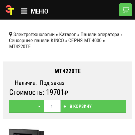
МЕНЮ
ГЛАВНАЯ
Электротехнологии
»
Каталог
»
Панели оператора
»
Сенсорные панели KINCO
»
СЕРИЯ MT 4000
»
КАТАЛОГ
MT4220TE
О КОМПАНИИ
ПРИМЕНЕНИЯ
MT4220TE
НОВОСТИ
Наличие:
Под заказ
Стоимость: 19701
ДОСТАВКА И ОПЛАТА
КОНТАКТЫ
-
+
В КОРЗИНУ