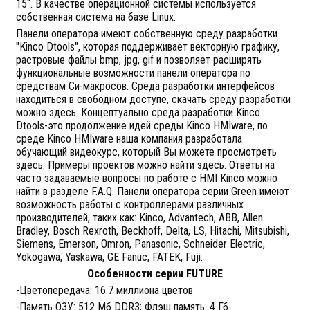
15“. В качестве операционной системы используется
собственная система на базе Linux.
Панели оператора имеют собственную среду разработки
"Kinco Dtools", которая поддерживает векторную графику,
растровые файлы bmp, jpg, gif и позволяет расширять
функциональные возможности панели оператора по
средствам Си-макросов. Среда разработки интерфейсов
находиться в свободном доступе, скачать среду разработки
можно здесь. Концептуально среда разработки Kinco
Dtools-это продолжение идей среды Kinco HMIware, по
среде Kinco HMIware наша компания разработала
обучающий видеокурс, который Вы можете просмотреть
здесь. Примеры проектов можно найти здесь. Ответы на
часто задаваемые вопросы по работе с HMI Kinco можно
найти в разделе F.A.Q. Панели оператора серии Green имеют
возможность работы с контроллерами различных
производителей, таких как: Kinco, Advantech, ABB, Allen
Bradley, Bosch Rexroth, Beckhoff, Delta, LS, Hitachi, Mitsubishi,
Siemens, Emerson, Omron, Panasonic, Schneider Electric,
Yokogawa, Yaskawa, GE Fanuc, FATEK, Fuji.
Особенности серии FUTURE
-Цветопередача: 16.7 миллиона цветов
-Память ОЗУ: 512 Мб DDR3; Флэш память: 4 Гб