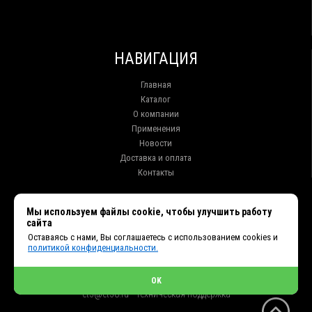
НАВИГАЦИЯ
Главная
Каталог
О компании
Применения
Новости
Доставка и оплата
Контакты
КОНТАКТЫ
Мы используем файлы cookie, чтобы улучшить работу
сайта
г. Иркутск ул. Клары Цеткин, 16, офис 15
Оставаясь с нами, Вы соглашаетесь с использованием cookies и
+7 (914) 010-76-83, 8 (3952) 93-27-93 - Отдел продаж
политикой конфиденциальности.
+7 (950) 075-85-99 - Техническая поддержка
info@et38.ru - Общая почта
et1@et38.ru - Отдел продаж
OK
et2@et38.ru - Отдел продаж
et3@et38.ru - Техническая поддержка