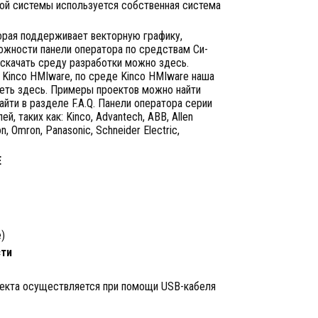
нной системы используется собственная система
торая поддерживает векторную графику,
можности панели оператора по средствам Си-
 скачать среду разработки можно здесь.
 Kinco HMIware, по среде Kinco HMIware наша
еть здесь. Примеры проектов можно найти
йти в разделе F.A.Q. Панели оператора серии
 таких как: Kinco, Advantech, ABB, Allen
on, Omron, Panasonic, Schneider Electric,
E
e)
ти
оекта осуществляется при помощи USB-кабеля