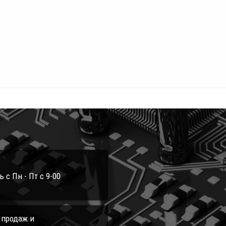
с Пн - Пт с 9-00
л продаж и