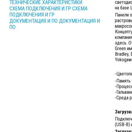
ТЕХНИЧЕСКИЕ ХАРАКТЕРИСТИКИ
светодио
на базе L
СХЕМА ПОДКЛЮЧЕНИЯ И ГР
СХЕМА
ПОДКЛЮЧЕНИЯ И ГР
Панели о
ДОКУМЕНТАЦИЯ И ПО
ДОКУМЕНТАЦИЯ И
растровы
макросов
ПО
Концепту
компани
здесь. О
Green им
Bradley, 
Yokogawa
-Цветопе
-Память 
-Процесс
-Гальван
-Среда р
Загрузк
Подключ
(USB-B) 
Загрузк