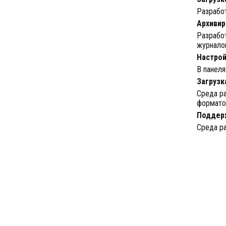
Разработ
Архивир
Разработ
журнало
Настрой
В панеля
Загрузк
Среда р
форматов
Поддер
Среда ра