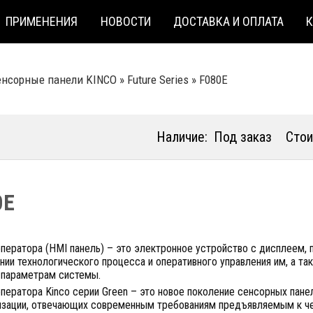
ПРИМЕНЕНИЯ
НОВОСТИ
ДОСТАВКА И ОПЛАТА
енсорные панели KINCO
»
Future Series
»
F080E
Наличие:
Под заказ
Стои
0E
оператора (HMI панель) – это электронное устройство с дисплеем,
нии технологического процесса и оперативного управления им, а т
 параметрам системы.
оператора Kinco серии Green – это новое поколение сенсорных па
изации, отвечающих современным требованиям предъявляемым к ч