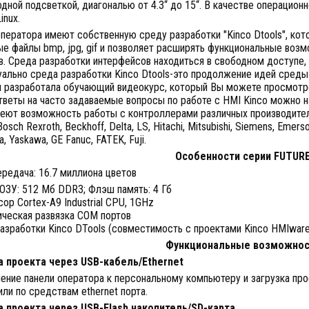
дной подсветкой, диагональю от 4.3“ до 15“. В качестве операцио
inux.
ператора имеют собственную среду разработки "Kinco Dtools", ко
е файлы bmp, jpg, gif и позволяет расширять функциональные воз
. Среда разработки интерфейсов находиться в свободном доступе,
ально среда разработки Kinco Dtools-это продолжение идей среды
я разработала обучающий видеокурс, который Вы можете просмотр
тветы на часто задаваемые вопросы по работе с HMI Kinco можно на
еют возможность работы с контроллерами различных производителей,
Bosch Rexroth, Beckhoff, Delta, LS, Hitachi, Mitsubishi, Siemens, Emers
, Yaskawa, GE Fanuc, FATEK, Fuji.
Особенности серии FUTUR
редача: 16.7 миллиона цветов
ОЗУ: 512 Мб DDR3; Флэш память: 4 Гб
ор Cortex-A9 Industrial CPU, 1GHz
ическая развязка COM портов
азработки Kinco DTools (совместимость с проектами Kinco HMIwar
Функциональные возможнос
а проекта через USB-кабель/Ethernet
ение панели оператора к персональному компьютеру и загрузка пр
или по средствам ethernet порта.
а проекта через USB-Flash накопитель/SD-карта