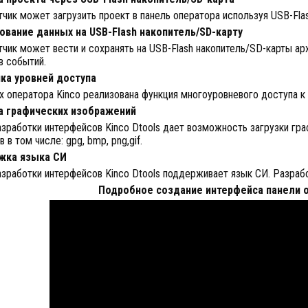
чик может загрузить проект в панель оператора используя USB-Fla
ование данных на USB-Flash накопитель/SD-карту
чик может вести и сохранять на USB-Flash накопитель/SD-карты арх
в событий.
ка уровней доступа
х оператора Kinco реализована функция многоуровневого доступа к
а графических изображений
азработки интерфейсов Kinco Dtools дает возможность загрузки г
 в том числе: gpg, bmp, png,gif.
жка языка СИ
зработки интерфейсов Kinco Dtools поддерживает язык СИ. Разраб
Подробное создание интерфейса панели о