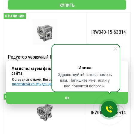
КУПИТЬ
В НАЛИЧИИ
IRW040-15-63B14
Редуктор червячный INNORED 040
7 700 ₽
(i=15) вал вх./вых. 90*11/18 мм
Ирина
Мы используем файлы cookie, чтобы улучшить работу
сайта
Здравствуйте! Готова помочь
Оставаясь с нами, Вы соглашаетесь с использованием cookies и
вам. Напишите мне, если у
политикой конфиденциальности.
вас появятся вопросы.
КУПИТЬ
В НАЛИЧИИ
OK
IRWD040-5-63B14