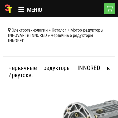
МЕНЮ
ГЛАВНАЯ
Электротехнологии
»
Каталог
»
Мотор-редукторы
INNOVARI и INNORED
»
Червячные редукторы
КАТАЛОГ
INNORED
О КОМПАНИИ
ПРИМЕНЕНИЯ
Червячные редукторы INNORED в
НОВОСТИ
Иркутске.
ДОСТАВКА И ОПЛАТА
КОНТАКТЫ