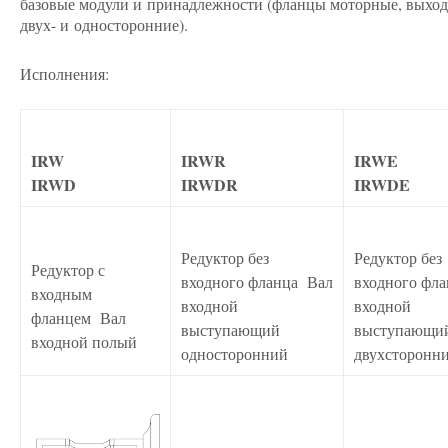
базовые модули и принадлежности (фланцы моторные, выход
двух- и односторонние).
Исполнения:
IRW
IRWR
IRWE
IRWD
IRWDR
IRWDE
Редуктор без
Редуктор без
Редуктор с
входного фланца Вал
входного фл
входным
входной
входной
фланцем Вал
выступающий
выступающ
входной полый
односторонний
двухсторонн