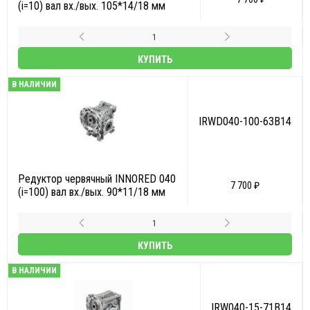
(i=10) вал вх./вых. 105*14/18 мм
КУПИТЬ
В НАЛИЧИИ
IRWD040-100-63B14
Редуктор червячный INNORED 040
7 700 ₽
(i=100) вал вх./вых. 90*11/18 мм
КУПИТЬ
В НАЛИЧИИ
IRW040-15-71B14