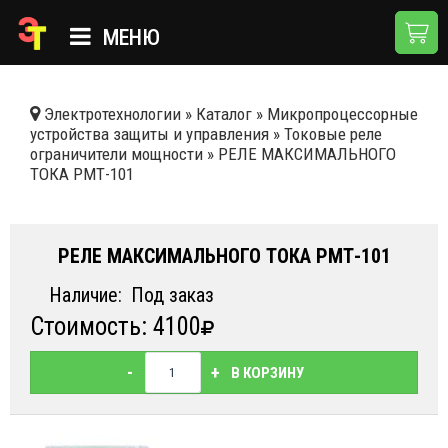
МЕНЮ
ГЛАВНАЯ
Электротехнологии
»
Каталог
»
Микропроцессорные
устройства защиты и управления
»
Токовые реле
КАТАЛОГ
ограничители мощности
»
РЕЛЕ МАКСИМАЛЬНОГО
ТОКА РМТ-101
О КОМПАНИИ
ПРИМЕНЕНИЯ
РЕЛЕ МАКСИМАЛЬНОГО ТОКА РМТ-101
НОВОСТИ
Наличие:
Под заказ
ДОСТАВКА И ОПЛАТА
Стоимость: 4100
КОНТАКТЫ
-
+
В КОРЗИНУ