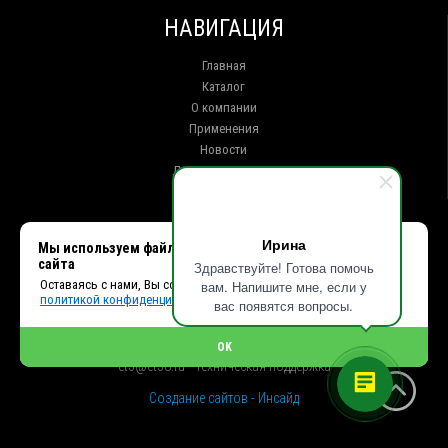
НАВИГАЦИЯ
Главная
Каталог
О компании
Применения
Новости
Доставка и оплата
Контакты
КОНТАКТЫ
Ирина
Мы используем файлы cookie, чтобы улучшить работу
сайта
Здравствуйте! Готова помочь
г. Иркутск ул. Клары Цеткин, 16, офис 15
Оставаясь с нами, Вы соглашаетесь с использованием cookies и
вам. Напишите мне, если у
+7 (914) 010-76-83, 8 (3952) 93-27-93 - Отдел продаж
политикой конфиденциальности.
+7 (950) 075-85-99 - Техническая поддержка
вас появятся вопросы.
info@et38.ru - Общая почта
et1@et38.ru - Отдел продаж
OK
et2@et38.ru - Отдел продаж
et3@et38.ru - Техническая поддержка
Создание сайтов - Инсайд