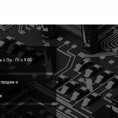
с Пн - Пт с 9-00
л продаж и
а