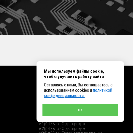
Мы используем файлы cookie,
чтобы улучшить работу сайта
Оставаясь с нами, Вы соглашаетесь с
КОНТАКТЫ
использованием cookies и
политикой
конфиденциальности.
г. Иркутск ул. Клары Цеткин, 16, офис 15
+7 (914) 010-76-83, 8 (3952) 93-27-93 - Отдел
продаж
OK
+7 (950) 075-85-99 - Техническая поддержка
info@et38.ru - Общая почта
et1@et38.ru - Отдел продаж
et2@et38.ru - Отдел продаж