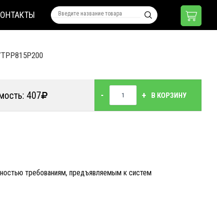
КОНТАКТЫ
VTPP815P200
мость: 407
-
+
В КОРЗИНУ
чностью требованиям, предъявляемым к систем