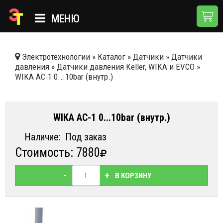
МЕНЮ
ГЛАВНАЯ
Электротехнологии
»
Каталог
»
Датчики
»
Датчики
давления
»
Датчики давления Keller, WIKA и EVCO
»
КАТАЛОГ
WIKA AC-1 0...10bar (внутр.)
О КОМПАНИИ
ПРИМЕНЕНИЯ
WIKA AC-1 0...10bar (внутр.)
НОВОСТИ
Наличие:
Под заказ
Стоимость: 7880
ДОСТАВКА И ОПЛАТА
КОНТАКТЫ
-
+
В КОРЗИНУ