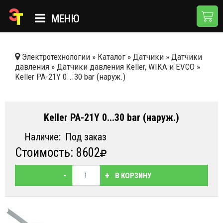
МЕНЮ
ГЛАВНАЯ
Электротехнологии
»
Каталог
»
Датчики
»
Датчики
давления
»
Датчики давления Keller, WIKA и EVCO
»
КАТАЛОГ
Keller PA-21Y 0...30 bar (наруж.)
О КОМПАНИИ
ПРИМЕНЕНИЯ
Keller PA-21Y 0...30 bar (наруж.)
НОВОСТИ
Наличие:
Под заказ
Стоимость: 8602
ДОСТАВКА И ОПЛАТА
КОНТАКТЫ
-
+
В КОРЗИНУ